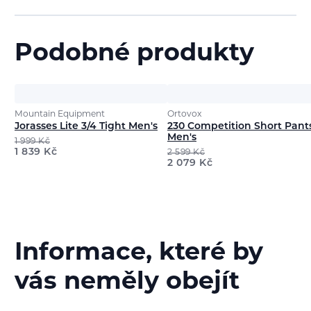
Podobné produkty
Mountain Equipment
Ortovox
Jorasses Lite 3/4 Tight Men's
230 Competition Short Pant
Men's
1 999
Kč
1 839
Kč
2 599
Kč
2 079
Kč
Informace, které by
vás neměly obejít