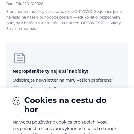
Bára Pilná
26. 6. 2026
S příchodem nové cyklistické kolekce ORTOVOX Sequence jsme
navázali na naše dlouhodobé poslání — edukovat o bezpečném
pohyby v horách a tentokrát i na trailech. ORTOVOX Bike Safety
Session tour nás…
Nepropásněte ty nejlepší nabídky!
Odebírejte newsletter na míru vašich preferencí:
Treking a turistika
Běh
Cookies na cestu do
Kolo (mtb, gravel, silnice)
hor
Horolezectví a VHT
Skialp / freeride / lyže / snb
Na webu používáme cookies pro spolehlivost,
bezpečnost a sledování výkonnosti našich stránek.