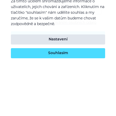
E-mail
Za tímto účelem shromažďujeme informace o
uživatelích, jejich chování a zařízeních. Kliknutím na
tlačítko "souhlasím" nám udělíte souhlas a my
zaručíme, že se k vašim datům budeme chovat
Souhlasím se
zpracováním osobních údajů
zodpovědně a bezpečně.
Potvrdit odběr
Nastavení
Souhlasím
O nás
Naše vize
Kontaktujte nás
Kariéra
Obchodní podmínky
GDPR (ochrana osobních údajů)