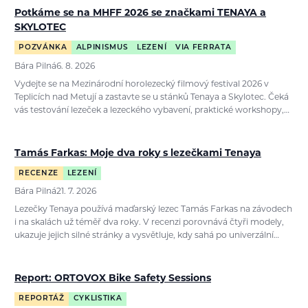
Potkáme se na MHFF 2026 se značkami TENAYA a
SKYLOTEC
POZVÁNKA
ALPINISMUS
LEZENÍ
VIA FERRATA
Bára Pilná
6. 8. 2026
Vydejte se na Mezinárodní horolezecký filmový festival 2026 v
Teplicích nad Metují a zastavte se u stánků Tenaya a Skylotec. Čeká
vás testování lezeček a lezeckého vybavení, praktické workshopy,…
Tamás Farkas: Moje dva roky s lezečkami Tenaya
RECENZE
LEZENÍ
Bára Pilná
21. 7. 2026
Lezečky Tenaya používá maďarský lezec Tamás Farkas na závodech
i na skalách už téměř dva roky. V recenzi porovnává čtyři modely,
ukazuje jejich silné stránky a vysvětluje, kdy sahá po univerzální…
Report: ORTOVOX Bike Safety Sessions
REPORTÁŽ
CYKLISTIKA