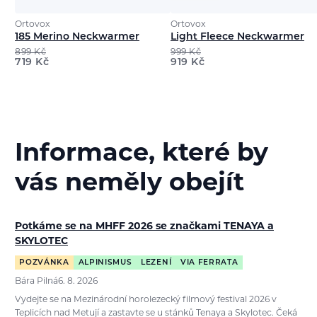
Ortovox
Ortovox
185 Merino Neckwarmer
Light Fleece Neckwarmer
899
Kč
999
Kč
719
Kč
919
Kč
Informace, které by
vás neměly obejít
Potkáme se na MHFF 2026 se značkami TENAYA a
SKYLOTEC
POZVÁNKA
ALPINISMUS
LEZENÍ
VIA FERRATA
Bára Pilná
6. 8. 2026
Vydejte se na Mezinárodní horolezecký filmový festival 2026 v
Teplicích nad Metují a zastavte se u stánků Tenaya a Skylotec. Čeká