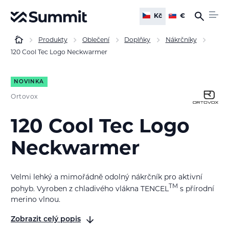
Kč
€
Produkty
Oblečení
Doplňky
Nákrčníky
120 Cool Tec Logo Neckwarmer
NOVINKA
Ortovox
120 Cool Tec Logo
Neckwarmer
Velmi lehký a mimořádně odolný nákrčník pro aktivní
TM
pohyb. Vyroben z chladivého vlákna TENCEL
s přírodní
merino vlnou.
Zobrazit celý popis