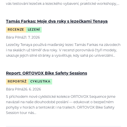
vás testování lezeček a lezeckého vybavení, praktické workshopy,…
Tamás Farkas: Moje dva roky s lezečkami Tenaya
RECENZE
LEZENÍ
Bára Pilná
21. 7. 2026
Lezečky Tenaya používá maďarský lezec Tamás Farkas na závodech
i na skalách už téměř dva roky. V recenzi porovnává čtyři modely,
ukazuje jejich silné stránky a vysvětluje, kdy sahá po univerzální…
Report: ORTOVOX Bike Safety Sessions
REPORTÁŽ
CYKLISTIKA
Bára Pilná
26. 6. 2026
S příchodem nové cyklistické kolekce ORTOVOX Sequence jsme
navázali na naše dlouhodobé poslání — edukovat o bezpečném
pohyby v horách a tentokrát i na trailech. ORTOVOX Bike Safety
Session tour nás…