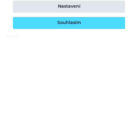
Nastavení
Souhlasím
O nás
Naše vize
Kontaktujte nás
Kariéra
Obchodní podmínky
GDPR (ochrana osobních údajů)
Dotace EU
Doprava a platba
Reklamace a servis
Vrácení zboží