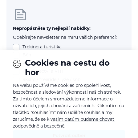
Nepropásněte ty nejlepší nabídky!
Odebírejte newsletter na míru vašich preferencí:
Treking a turistika
Běh
Cookies na cestu do
Kolo (mtb, gravel, silnice)
hor
Horolezectví a VHT
Skialp / freeride / lyže / snb
Na webu používáme cookies pro spolehlivost,
bezpečnost a sledování výkonnosti našich stránek.
E-mail
Za tímto účelem shromažďujeme informace o
uživatelích, jejich chování a zařízeních. Kliknutím na
tlačítko "souhlasím" nám udělíte souhlas a my
zaručíme, že se k vašim datům budeme chovat
Souhlasím se
zpracováním osobních údajů
zodpovědně a bezpečně.
Potvrdit odběr