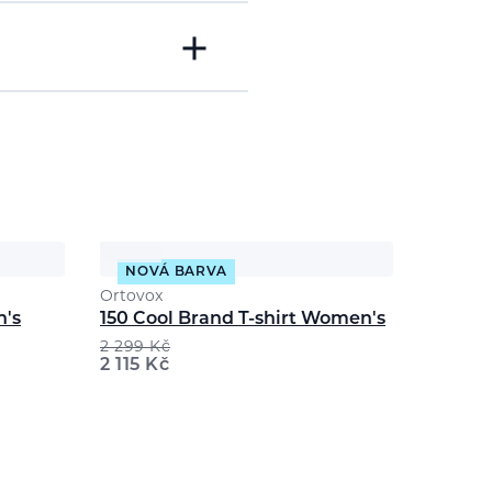
NOVÁ BARVA
Ortovox
n's
150 Cool Brand T-shirt Women's
2 299
Kč
2 115
Kč