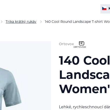
Trika krátký rukáv
140 Cool Round Landscape T-shirt W
Ortovox
140 Coo
Landsca
Women'
Lehké, rychleschnoucí dá