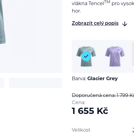
TM
vlákna Tencel
pro vysok
hor.
Zobrazit celý popis
Barva:
Glacier Grey
Doporučená cena: 1 799
K
t
Cena:
1 655
Kč
Velikost