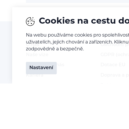
Cookies na cestu d
Na webu používáme cookies pro spolehlivost
uživatelích, jejich chování a zařízeních. Kl
O nás
Obchodní 
zodpovědně a bezpečně.
Naše vize
GDPR (ochr
Kontaktujte nás
Dotace EU
Nastavení
Kariéra
Doprava a p
Reklamace a
Vrácení zbo
Staňte se p
Přihlášení 