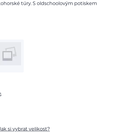
ohorské túry. S oldschoolovým potiskem
č
Jak si vybrat velikost?