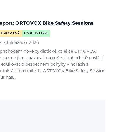
eport: ORTOVOX Bike Safety Sessions
REPORTÁŽ
CYKLISTIKA
ára Pilná
26. 6. 2026
 příchodem nové cyklistické kolekce ORTOVOX
equence jsme navázali na naše dlouhodobé poslání
 edukovat o bezpečném pohyby v horách a
entokrát i na trailech. ORTOVOX Bike Safety Session
our nás…