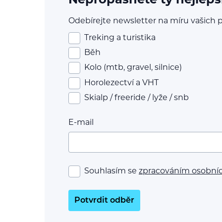
Nepropásněte ty nejlepš
Odebírejte newsletter na míru vašich p
Treking a turistika
Běh
Kolo (mtb, gravel, silnice)
Horolezectví a VHT
Skialp / freeride / lyže / snb
E-mail
Souhlasím se
zpracováním osobní
Potvrdit odběr