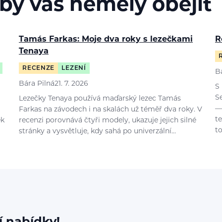
 by vás neměly obejít
Tamás Farkas: Moje dva roky s lezečkami
R
Tenaya
RECENZE
LEZENÍ
B
Bára Pilná
21. 7. 2026
S
S
Lezečky Tenaya používá maďarský lezec Tamás
—
Farkas na závodech i na skalách už téměř dva roky. V
t
ek
recenzi porovnává čtyři modely, ukazuje jejich silné
t
stránky a vysvětluje, kdy sahá po univerzální…