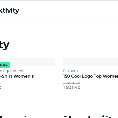
tivity
ty
INKA
n Equipment
Ortovox
 T-Shirt Women's
150 Cool Logo Top Wome
č
2 099
Kč
č
1 931
Kč