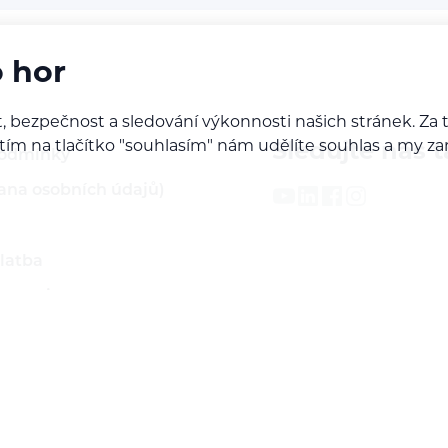
o hor
, bezpečnost a sledování výkonnosti našich stránek. Z
iknutím na tlačítko "souhlasím" nám udělíte souhlas a m
Sledujte nás t
podmínky
ana osobních údajů)
latba
 servis
ží
rodejcem našich značek
do B2B sekce