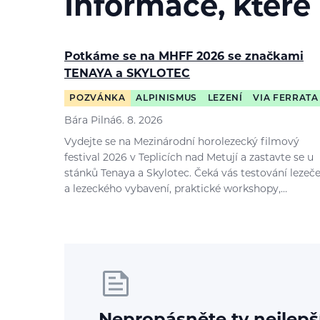
Informace, které
Potkáme se na MHFF 2026 se značkami
TENAYA a SKYLOTEC
POZVÁNKA
ALPINISMUS
LEZENÍ
VIA FERRATA
Bára Pilná
6. 8. 2026
Vydejte se na Mezinárodní horolezecký filmový
festival 2026 v Teplicích nad Metují a zastavte se u
stánků Tenaya a Skylotec. Čeká vás testování lezeč
a lezeckého vybavení, praktické workshopy,…