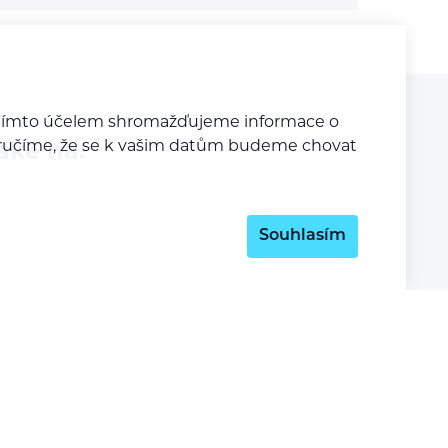
a tímto účelem shromažďujeme informace o
y zaručíme, že se k vašim datům budeme chovat
aké na:
Souhlasím