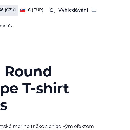
Kč
(CZK)
€
(EUR)
Vyhledávání
omen's
l Round
pe T-shirt
s
mské merino tričko s chladivým efektem