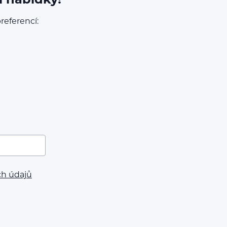
í nabídky!
referencí:
ch údajů