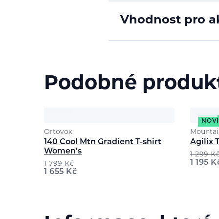
Vhodnost pro ak
Podobné produk
NOV
Ortovox
Mountai
140 Cool Mtn Gradient T-shirt
Agilix
Women's
1 299
K
1 195
K
1 799
Kč
1 655
Kč