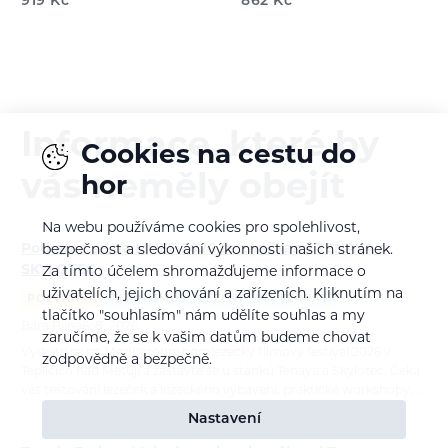
919
Kč
862
Kč
Informace, které by
Cookies na cestu do
vás neměly obejít
hor
Na webu používáme cookies pro spolehlivost,
Potkáme se na MHFF 2026 se značkami TENAYA a
bezpečnost a sledování výkonnosti našich stránek.
SKYLOTEC
Za tímto účelem shromažďujeme informace o
uživatelích, jejich chování a zařízeních. Kliknutím na
POZVÁNKA
ALPINISMUS
LEZENÍ
VIA FERRATA
tlačítko "souhlasím" nám udělíte souhlas a my
Bára Pilná
6. 8. 2026
zaručíme, že se k vašim datům budeme chovat
Vydejte se na Mezinárodní horolezecký filmový festival 2026 v
zodpovědně a bezpečně.
Teplicích nad Metují a zastavte se u stánků Tenaya a Skylotec. Čeká
vás testování lezeček a lezeckého vybavení, praktické workshopy,…
Nastavení