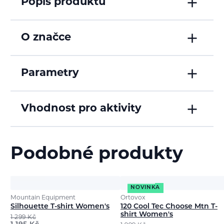
Popis produktu
O značce
Parametry
Vhodnost pro aktivity
Podobné produkty
NOVINKA
Mountain Equipment
Ortovox
Silhouette T-shirt Women's
120 Cool Tec Choose Mtn T-
shirt Women's
1 299
Kč