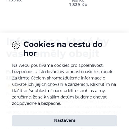
1 195
Kč
1 999
Kč
1 839
Kč
Informace, které by
Cookies na cestu do
vás neměly obejít
hor
Na webu používáme cookies pro spolehlivost,
Potkáme se na MHFF 2026 se značkami TENAYA a
bezpečnost a sledování výkonnosti našich stránek.
SKYLOTEC
Za tímto účelem shromažďujeme informace o
uživatelích, jejich chování a zařízeních. Kliknutím na
POZVÁNKA
ALPINISMUS
LEZENÍ
VIA FERRATA
tlačítko "souhlasím" nám udělíte souhlas a my
Bára Pilná
6. 8. 2026
zaručíme, že se k vašim datům budeme chovat
Vydejte se na Mezinárodní horolezecký filmový festival 2026 v
zodpovědně a bezpečně.
Teplicích nad Metují a zastavte se u stánků Tenaya a Skylotec. Čeká
vás testování lezeček a lezeckého vybavení, praktické workshopy,…
Nastavení