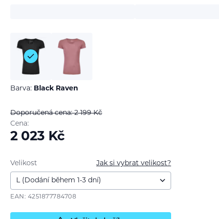
Barva:
Black Raven
Doporučená cena: 2 199
Kč
Cena:
2 023
Kč
Velikost
Jak si vybrat velikost?
EAN: 4251877784708