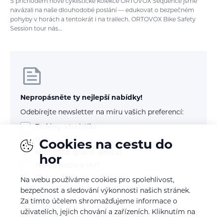
S příchodem nové cyklistické kolekce ORTOVOX Sequence jsme
navázali na naše dlouhodobé poslání — edukovat o bezpečném
pohyby v horách a tentokrát i na trailech. ORTOVOX Bike Safety
Session tour nás…
Nepropásněte ty nejlepší nabídky!
Odebírejte newsletter na míru vašich preferencí:
Treking a turistika
Běh
Cookies na cestu do
Kolo (mtb, gravel, silnice)
hor
Horolezectví a VHT
Skialp / freeride / lyže / snb
Na webu používáme cookies pro spolehlivost,
bezpečnost a sledování výkonnosti našich stránek.
E-mail
Za tímto účelem shromažďujeme informace o
uživatelích, jejich chování a zařízeních. Kliknutím na