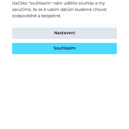
tlačítko "souhlasím" nám udělíte souhlas a my
zaručíme, že se k vašim datům budeme chovat
Souhlasím se
zpracováním osobních údajů
zodpovědně a bezpečně.
Potvrdit odběr
Nastavení
Souhlasím
O nás
Naše vize
Kontaktujte nás
Kariéra
Obchodní podmínky
GDPR (ochrana osobních údajů)
Dotace EU