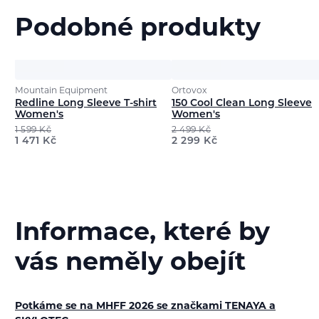
Podobné produkty
Mountain Equipment
Ortovox
Redline Long Sleeve T-shirt
150 Cool Clean Long Sleeve
Women's
Women's
1 599
Kč
2 499
Kč
1 471
Kč
2 299
Kč
Informace, které by
vás neměly obejít
Potkáme se na MHFF 2026 se značkami TENAYA a