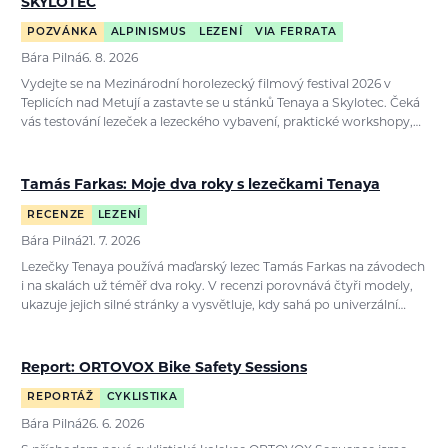
SKYLOTEC
POZVÁNKA
ALPINISMUS
LEZENÍ
VIA FERRATA
Bára Pilná
6. 8. 2026
Vydejte se na Mezinárodní horolezecký filmový festival 2026 v
Teplicích nad Metují a zastavte se u stánků Tenaya a Skylotec. Čeká
vás testování lezeček a lezeckého vybavení, praktické workshopy,…
Tamás Farkas: Moje dva roky s lezečkami Tenaya
RECENZE
LEZENÍ
Bára Pilná
21. 7. 2026
Lezečky Tenaya používá maďarský lezec Tamás Farkas na závodech
i na skalách už téměř dva roky. V recenzi porovnává čtyři modely,
ukazuje jejich silné stránky a vysvětluje, kdy sahá po univerzální…
Report: ORTOVOX Bike Safety Sessions
REPORTÁŽ
CYKLISTIKA
Bára Pilná
26. 6. 2026