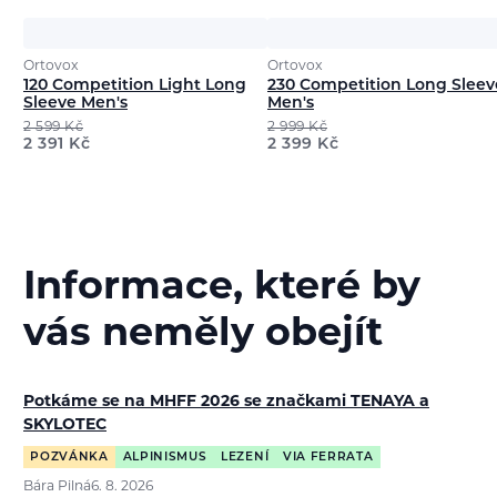
Ortovox
Ortovox
120 Competition Light Long
230 Competition Long Sleev
Sleeve Men's
Men's
2 599
Kč
2 999
Kč
2 391
Kč
2 399
Kč
Informace, které by
vás neměly obejít
Potkáme se na MHFF 2026 se značkami TENAYA a
SKYLOTEC
POZVÁNKA
ALPINISMUS
LEZENÍ
VIA FERRATA
Bára Pilná
6. 8. 2026