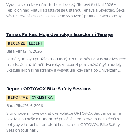
Vydejte se na Mezinárodní horolezecký filmový festival 2026 v
Teplicích nad Metují a zastavte se u stánků Tenaya a Skylotec. Čeká
vás testování lezeček a lezeckého vybavení, praktické workshopy,…
Tamás Farkas: Moje dva roky s lezečkami Tenaya
RECENZE
LEZENÍ
Bára Pilná
21. 7. 2026
Lezečky Tenaya používá maďarský lezec Tamás Farkas na závodech
i na skalách už téměř dva roky. V recenzi porovnává čtyři modely,
ukazuje jejich silné stránky a vysvětluje, kdy sahá po univerzální…
Report: ORTOVOX Bike Safety Sessions
REPORTÁŽ
CYKLISTIKA
Bára Pilná
26. 6. 2026
S příchodem nové cyklistické kolekce ORTOVOX Sequence jsme
navázali na naše dlouhodobé poslání — edukovat o bezpečném
pohyby v horách a tentokrát i na trailech. ORTOVOX Bike Safety
Session tour nás…