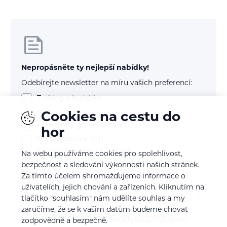
Nepropásněte ty nejlepší nabídky!
Odebírejte newsletter na míru vašich preferencí:
Treking a turistika
Běh
Cookies na cestu do
Kolo (mtb, gravel, silnice)
hor
Horolezectví a VHT
Skialp / freeride / lyže / snb
Na webu používáme cookies pro spolehlivost,
bezpečnost a sledování výkonnosti našich stránek.
E-mail
Za tímto účelem shromažďujeme informace o
uživatelích, jejich chování a zařízeních. Kliknutím na
tlačítko "souhlasím" nám udělíte souhlas a my
zaručíme, že se k vašim datům budeme chovat
Souhlasím se
zpracováním osobních údajů
zodpovědně a bezpečně.