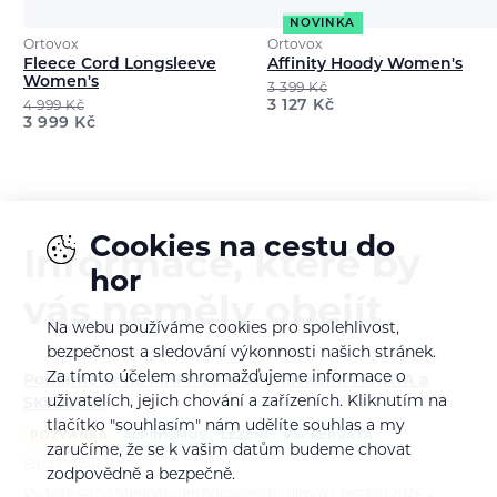
NOVINKA
Ortovox
Ortovox
Fleece Cord Longsleeve
Affinity Hoody Women's
Women's
3 399
Kč
3 127
Kč
4 999
Kč
3 999
Kč
Cookies na cestu do
Informace, které by
hor
vás neměly obejít
Na webu používáme cookies pro spolehlivost,
bezpečnost a sledování výkonnosti našich stránek.
Za tímto účelem shromažďujeme informace o
Potkáme se na MHFF 2026 se značkami TENAYA a
uživatelích, jejich chování a zařízeních. Kliknutím na
SKYLOTEC
tlačítko "souhlasím" nám udělíte souhlas a my
POZVÁNKA
ALPINISMUS
LEZENÍ
VIA FERRATA
zaručíme, že se k vašim datům budeme chovat
Bára Pilná
6. 8. 2026
zodpovědně a bezpečně.
Vydejte se na Mezinárodní horolezecký filmový festival 2026 v