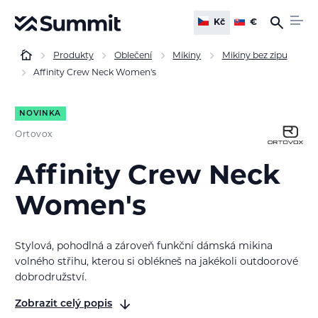
Kč
€
Produkty
Oblečení
Mikiny
Mikiny bez zipu
Affinity Crew Neck Women's
NOVINKA
Ortovox
Affinity Crew Neck
Women's
Stylová, pohodlná a zároveň funkční dámská mikina
volného střihu, kterou si oblékneš na jakékoli outdoorové
dobrodružství.
Zobrazit celý popis