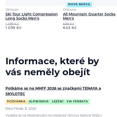
NOVÁ BARVA
Ortovox
Ortovox
Ski Tour Light Compression
All Mountain Quarter Socks
Long Socks Men's
Men's
1 299
Kč
699
Kč
1 039
Kč
643
Kč
Informace, které by
vás neměly obejít
Potkáme se na MHFF 2026 se značkami TENAYA a
SKYLOTEC
POZVÁNKA
ALPINISMUS
LEZENÍ
VIA FERRATA
Bára Pilná
6. 8. 2026
Vydejte se na Mezinárodní horolezecký filmový festival 2026 v