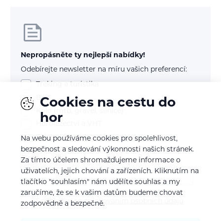
Nepropásněte ty nejlepší nabídky!
Odebírejte newsletter na míru vašich preferencí:
Treking a turistika
Běh
Cookies na cestu do
Kolo (mtb, gravel, silnice)
hor
Horolezectví a VHT
Skialp / freeride / lyže / snb
Na webu používáme cookies pro spolehlivost,
bezpečnost a sledování výkonnosti našich stránek.
E-mail
Za tímto účelem shromažďujeme informace o
uživatelích, jejich chování a zařízeních. Kliknutím na
tlačítko "souhlasím" nám udělíte souhlas a my
zaručíme, že se k vašim datům budeme chovat
Souhlasím se
zpracováním osobních údajů
zodpovědně a bezpečně.