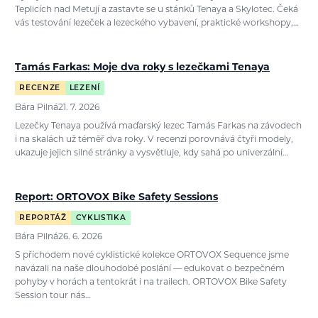
Teplicích nad Metují a zastavte se u stánků Tenaya a Skylotec. Čeká
vás testování lezeček a lezeckého vybavení, praktické workshopy,…
Tamás Farkas: Moje dva roky s lezečkami Tenaya
RECENZE
LEZENÍ
Bára Pilná
21. 7. 2026
Lezečky Tenaya používá maďarský lezec Tamás Farkas na závodech
i na skalách už téměř dva roky. V recenzi porovnává čtyři modely,
ukazuje jejich silné stránky a vysvětluje, kdy sahá po univerzální…
Report: ORTOVOX Bike Safety Sessions
REPORTÁŽ
CYKLISTIKA
Bára Pilná
26. 6. 2026
S příchodem nové cyklistické kolekce ORTOVOX Sequence jsme
navázali na naše dlouhodobé poslání — edukovat o bezpečném
pohyby v horách a tentokrát i na trailech. ORTOVOX Bike Safety
Session tour nás…