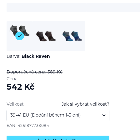
Barva:
Black Raven
Doporučená cena: 589
Kč
Cena:
542
Kč
Velikost
Jak si vybrat velikost?
EAN: 4251877738084