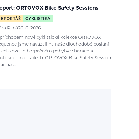
eport: ORTOVOX Bike Safety Sessions
REPORTÁŽ
CYKLISTIKA
ára Pilná
26. 6. 2026
 příchodem nové cyklistické kolekce ORTOVOX
equence jsme navázali na naše dlouhodobé poslání
 edukovat o bezpečném pohyby v horách a
entokrát i na trailech. ORTOVOX Bike Safety Session
our nás…