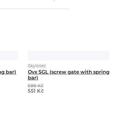
Skylotec
ng bar)
Ovx SGL (screw gate with spring
bar)
599
Kč
551
Kč