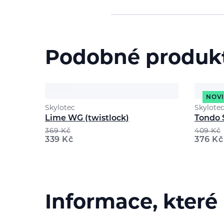
Podobné produk
NOV
Skylotec
Skylote
Lime WG (twistlock)
Tondo 
369
Kč
409
Kč
339
Kč
376
Kč
Informace, které