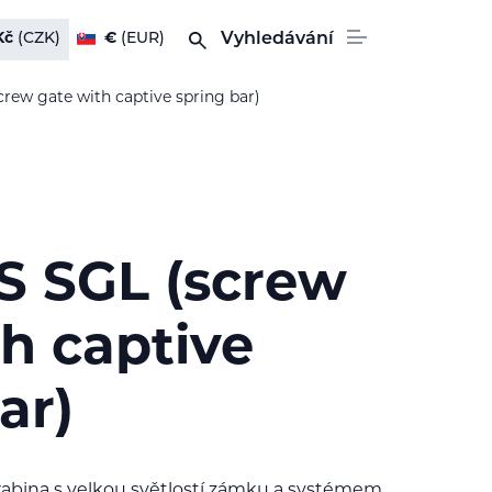
Kč
(CZK)
€
(EUR)
Vyhledávání
rew gate with captive spring bar)
S SGL (screw
h captive
ar)
rabina s velkou světlostí zámku a systémem