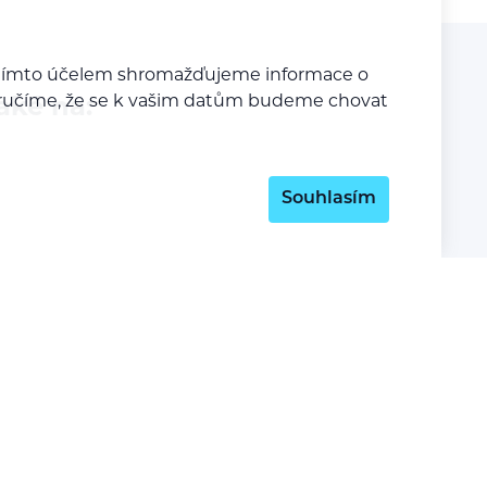
a tímto účelem shromažďujeme informace o
y zaručíme, že se k vašim datům budeme chovat
aké na:
Souhlasím