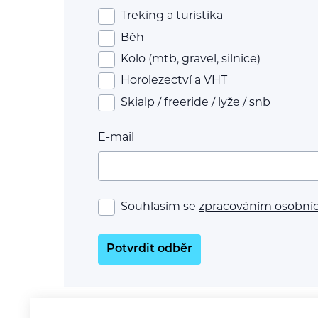
Treking a turistika
Běh
Kolo (mtb, gravel, silnice)
Horolezectví a VHT
Skialp / freeride / lyže / snb
E-mail
Souhlasím se
zpracováním osobní
Potvrdit odběr