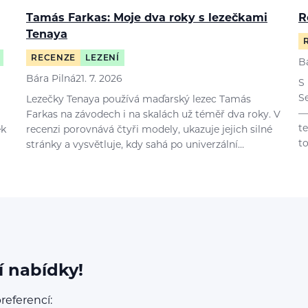
Tamás Farkas: Moje dva roky s lezečkami
R
Tenaya
RECENZE
LEZENÍ
B
Bára Pilná
21. 7. 2026
S
S
Lezečky Tenaya používá maďarský lezec Tamás
—
Farkas na závodech i na skalách už téměř dva roky. V
t
ek
recenzi porovnává čtyři modely, ukazuje jejich silné
t
stránky a vysvětluje, kdy sahá po univerzální…
í nabídky!
referencí: