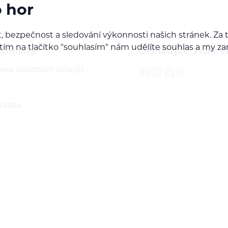
o hor
, bezpečnost a sledování výkonnosti našich stránek. Z
iknutím na tlačítko "souhlasím" nám udělíte souhlas a m
Sledujte nás t
podmínky
ana osobních údajů)
latba
 servis
ží
rodejcem našich značek
do B2B sekce