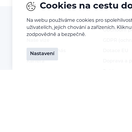
Cookies na cestu d
Na webu používáme cookies pro spolehlivost
uživatelích, jejich chování a zařízeních. Kl
O nás
Obchodní 
zodpovědně a bezpečně.
Naše vize
GDPR (ochr
Kontaktujte nás
Dotace EU
Nastavení
Kariéra
Doprava a p
Reklamace a
Vrácení zbo
Staňte se p
Přihlášení 