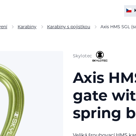
vení
Karabiny
Karabiny s pojistkou
Axis HMS SGL (sc
Skylotec
Axis HM
gate wit
spring b
Veliká šroubovací HMS ka