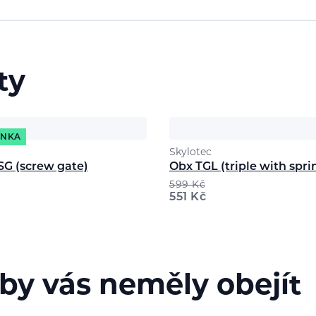
ty
INKA
c
Skylotec
SG (screw gate)
Obx TGL (triple with spri
599
Kč
551
Kč
 by vás neměly obejít