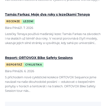
vás testování lezeček a lezeckého vybavení, praktické workshopy,…
Tamás Farkas: Moje dva roky s lezečkami Tenaya
RECENZE
LEZENÍ
Bára Pilná
21. 7. 2026
Lezečky Tenaya používá maďarský lezec Tamás Farkas na závodech
i na skalách už téměř dva roky. V recenzi porovnává čtyři modely,
ukazuje jejich silné stránky a vysvětluje, kdy sahá po univerzální…
Report: ORTOVOX Bike Safety Sessions
REPORTÁŽ
CYKLISTIKA
Bára Pilná
26. 6. 2026
S příchodem nové cyklistické kolekce ORTOVOX Sequence jsme
navázali na naše dlouhodobé poslání — edukovat o bezpečném
pohyby v horách a tentokrát i na trailech. ORTOVOX Bike Safety
Session tour nás…