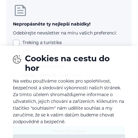
Nepropásněte ty nejlepší nabídky!
Odebírejte newsletter na míru vašich preferencí:
Treking a turistika
Běh
Cookies na cestu do
Kolo (mtb, gravel, silnice)
hor
Horolezectví a VHT
Skialp / freeride / lyže / snb
Na webu používáme cookies pro spolehlivost,
bezpečnost a sledování výkonnosti našich stránek.
E-mail
Za tímto účelem shromažďujeme informace o
uživatelích, jejich chování a zařízeních. Kliknutím na
tlačítko "souhlasím" nám udělíte souhlas a my
zaručíme, že se k vašim datům budeme chovat
Souhlasím se
zpracováním osobních údajů
zodpovědně a bezpečně.
Potvrdit odběr