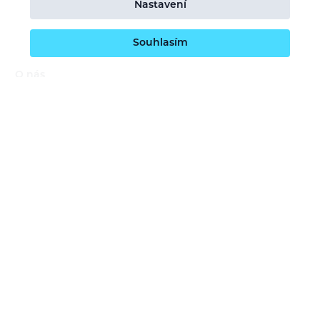
Nastavení
Souhlasím
O nás
Naše vize
Kontaktujte nás
Kariéra
Obchodní podmínky
GDPR (ochrana osobních údajů)
Dotace EU
Doprava a platba
Reklamace a servis
Vrácení zboží