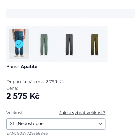
Barva:
Apatite
Doporučená cena: 2 799
Kč
Cena:
2 575
Kč
Velikost
Jak si vybrat velikost?
EAN: 8057729556846