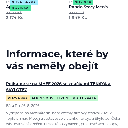
E9
E9
NOVÁ BARVA
NOVINKA
Ape9 Men's
Rondo Story Men's
NOVINKA
2 899
Kč
2 599
Kč
2 174
Kč
1 949
Kč
Informace, které by
vás neměly obejít
Potkáme se na MHFF 2026 se značkami TENAYA a
SKYLOTEC
POZVÁNKA
ALPINISMUS
LEZENÍ
VIA FERRATA
Bára Pilná
6. 8. 2026
Vydejte se na Mezinárodní horolezecký filmový festival 2026 v
Teplicích nad Metují a zastavte se u stánků Tenaya a Skylotec. Čeká
vás testování lezeček a lezeckého vybavení, praktické workshopy,…