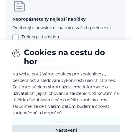
Nepropásněte ty nejlepší nabídky!
Odebírejte newsletter na míru vašich preferencí:
Treking a turistika
Běh
Cookies na cestu do
Kolo (mtb, gravel, silnice)
hor
Horolezectví a VHT
Skialp / freeride / lyže / snb
Na webu používáme cookies pro spolehlivost,
bezpečnost a sledování výkonnosti našich stránek.
E-mail
Za tímto účelem shromažďujeme informace o
uživatelích, jejich chování a zařízeních. Kliknutím na
tlačítko "souhlasím" nám udělíte souhlas a my
zaručíme, že se k vašim datům budeme chovat
Souhlasím se
zpracováním osobních údajů
zodpovědně a bezpečně.
Potvrdit odběr
Nastavení