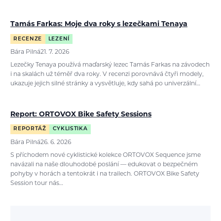
Tamás Farkas: Moje dva roky s lezečkami Tenaya
RECENZE
LEZENÍ
Bára Pilná
21. 7. 2026
Lezečky Tenaya používá maďarský lezec Tamás Farkas na závodech
i na skalách už téměř dva roky. V recenzi porovnává čtyři modely,
ukazuje jejich silné stránky a vysvětluje, kdy sahá po univerzální…
Report: ORTOVOX Bike Safety Sessions
REPORTÁŽ
CYKLISTIKA
Bára Pilná
26. 6. 2026
S příchodem nové cyklistické kolekce ORTOVOX Sequence jsme
navázali na naše dlouhodobé poslání — edukovat o bezpečném
pohyby v horách a tentokrát i na trailech. ORTOVOX Bike Safety
Session tour nás…