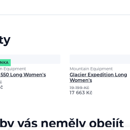
ty
INKA
n Equipment
Mountain Equipment
c 550 Long Women's
Glacier Expedition Long
Women's
č
č
19 199
Kč
17 663
Kč
 by vás neměly obejít