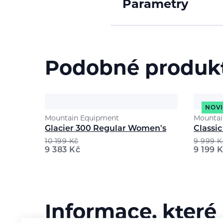
Parametry
Podobné produk
NOV
Mountain Equipment
Mountai
Glacier 300 Regular Women's
Classi
10 199
Kč
9 999
K
9 383
Kč
9 199
K
Informace, které