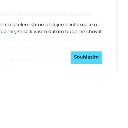
eport: ORTOVOX Bike Safety Sessions
REPORTÁŽ
CYKLISTIKA
a tímto účelem shromažďujeme informace o
y zaručíme, že se k vašim datům budeme chovat
ára Pilná
26. 6. 2026
 příchodem nové cyklistické kolekce ORTOVOX
equence jsme navázali na naše dlouhodobé poslání
 edukovat o bezpečném pohyby v horách a
Souhlasím
entokrát i na trailech. ORTOVOX Bike Safety Session
our nás…