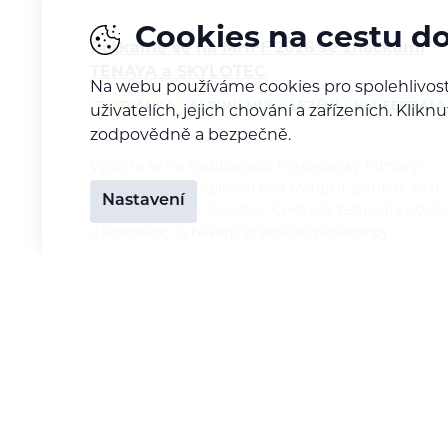
Cookies na cestu d
Potkáme se na MHFF 2026 se značkami
TENAYA a SKYLOTEC
Na webu používáme cookies pro spolehlivost
POZVÁNKA
ALPINISMUS
LEZENÍ
VIA FERRATA
uživatelích, jejich chování a zařízeních. Kl
zodpovědně a bezpečně.
Bára Pilná
6. 8. 2026
Vydejte se na Mezinárodní horolezecký filmový
festival 2026 v Teplicích nad Metují a zastavte se u
Nastavení
stánků Tenaya a Skylotec. Čeká vás testování lezeč
a lezeckého vybavení, praktické workshopy,…
Nepropásněte ty nejlepš