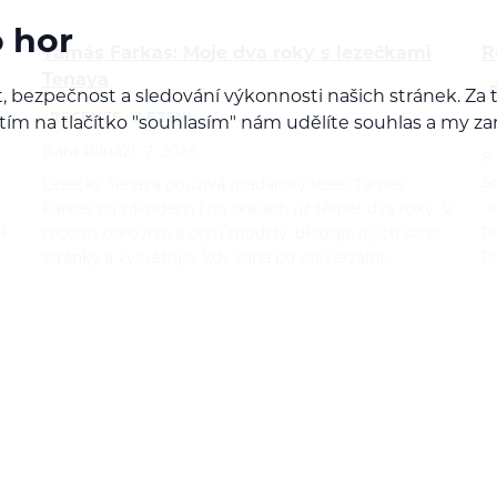
o hor
Tamás Farkas: Moje dva roky s lezečkami
R
Tenaya
, bezpečnost a sledování výkonnosti našich stránek. Z
RECENZE
LEZENÍ
iknutím na tlačítko "souhlasím" nám udělíte souhlas a m
B
Bára Pilná
21. 7. 2026
S
S
Lezečky Tenaya používá maďarský lezec Tamás
—
Farkas na závodech i na skalách už téměř dva roky. V
t
ek
recenzi porovnává čtyři modely, ukazuje jejich silné
t
stránky a vysvětluje, kdy sahá po univerzální…
í nabídky!