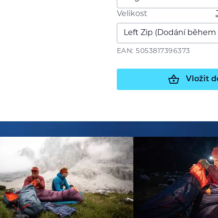
Velikost
EAN: 5053817396373
Vložit d