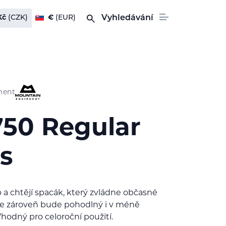
Kč
(CZK)
€
(EUR)
Vyhledávání
ment
750 Regular
s
ko a chtějí spacák, který zvládne občasné
le zároveň bude pohodlný i v méně
odný pro celoroční použití.