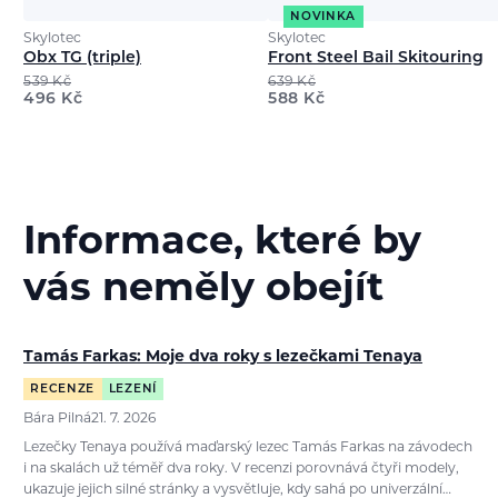
NOVINKA
Skylotec
Skylotec
Obx TG (triple)
Front Steel Bail Skitouring
539
Kč
639
Kč
496
Kč
588
Kč
Informace, které by
vás neměly obejít
Tamás Farkas: Moje dva roky s lezečkami Tenaya
RECENZE
LEZENÍ
Bára Pilná
21. 7. 2026
Lezečky Tenaya používá maďarský lezec Tamás Farkas na závodech
i na skalách už téměř dva roky. V recenzi porovnává čtyři modely,
ukazuje jejich silné stránky a vysvětluje, kdy sahá po univerzální…