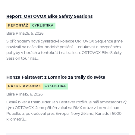
Report: ORTOVOX Bike Safety Sessions
REPORTÁŽ
CYKLISTIKA
Bára Pilná
26. 6. 2026
S příchodem nové cyklistické kolekce ORTOVOX Sequence jsme
navázali na naše dlouhodobé poslání — edukovat o bezpečném
pohyby v horách a tentokrát i na trailech. ORTOVOX Bike Safety
Session tour nás…
Honza Faistaver: z Lomnice za traily do světa
PŘEDSTAVUJEME
CYKLISTIKA
Bára Pilná
15. 6. 2026
Český biker a trailbuilder Jan Faistaver rozšiřuje náš ambasadorský
tým ORTOVOX. Jeho příběh začal na BMX dráze v Lomnici nad
Popelkou, pokračoval přes Evropu, Nový Zéland, Kanadu i 5000
kilometrů…