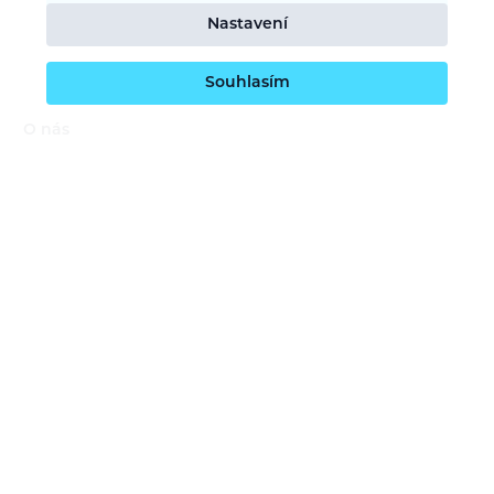
Nastavení
Souhlasím
O nás
Naše vize
Kontaktujte nás
Kariéra
Obchodní podmínky
GDPR (ochrana osobních údajů)
Dotace EU
Doprava a platba
Reklamace a servis
Vrácení zboží