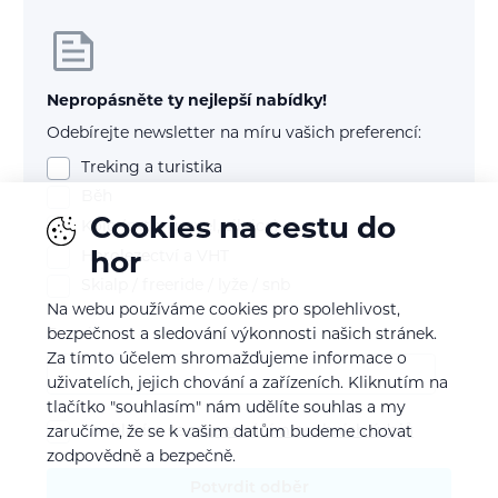
Nepropásněte ty nejlepší nabídky!
Odebírejte newsletter na míru vašich preferencí:
Treking a turistika
Běh
Cookies na cestu do
Kolo (mtb, gravel, silnice)
Horolezectví a VHT
hor
Skialp / freeride / lyže / snb
Na webu používáme cookies pro spolehlivost,
E-mail
bezpečnost a sledování výkonnosti našich stránek.
Za tímto účelem shromažďujeme informace o
uživatelích, jejich chování a zařízeních. Kliknutím na
tlačítko "souhlasím" nám udělíte souhlas a my
Souhlasím se
zpracováním osobních údajů
zaručíme, že se k vašim datům budeme chovat
zodpovědně a bezpečně.
Potvrdit odběr