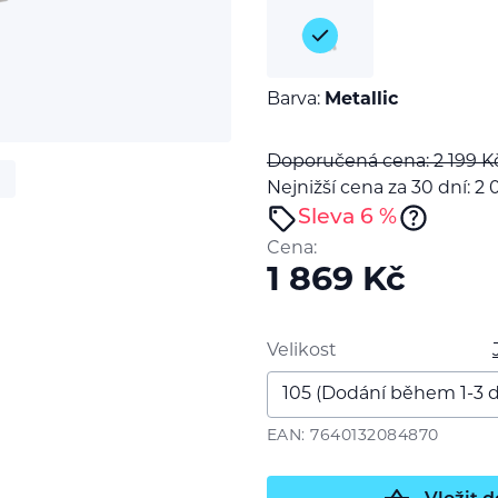
Barva:
Metallic
Doporučená cena: 2 199
K
Nejnižší cena za 30 dní: 2
Sleva 6 %
Cena:
1 869
Kč
Velikost
EAN: 7640132084870