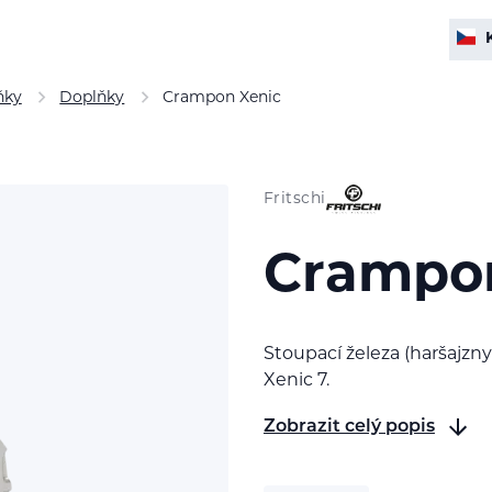
ňky
Doplňky
Crampon Xenic
Fritschi
Crampon
Stoupací železa (haršajzny)
Xenic 7.
Zobrazit celý popis