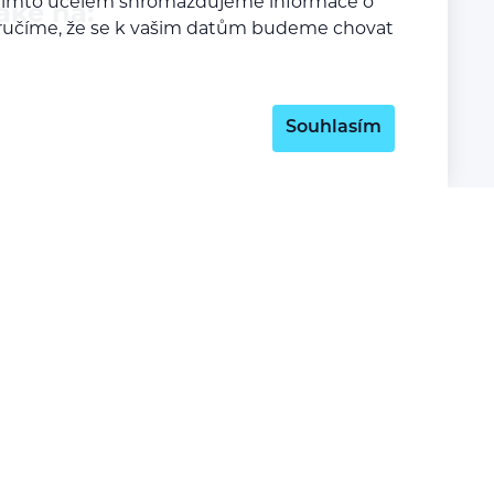
a tímto účelem shromažďujeme informace o
aké na:
y zaručíme, že se k vašim datům budeme chovat
Souhlasím
Z lásky k webu vyrobil:
INSPIRE CZ s.r.o.