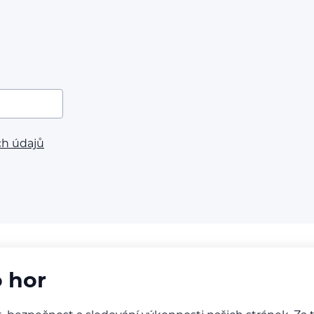
ch údajů
o hor