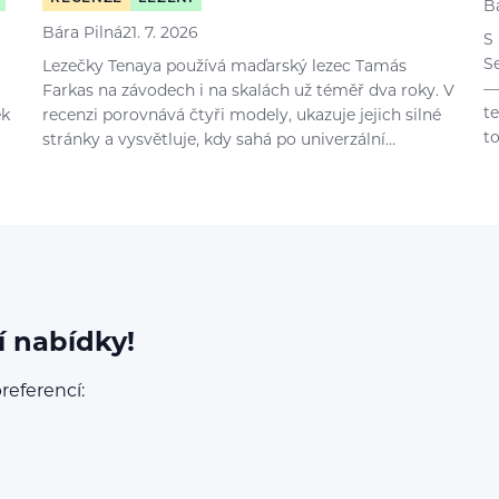
B
Bára Pilná
21. 7. 2026
S
S
Lezečky Tenaya používá maďarský lezec Tamás
—
Farkas na závodech i na skalách už téměř dva roky. V
t
ek
recenzi porovnává čtyři modely, ukazuje jejich silné
t
stránky a vysvětluje, kdy sahá po univerzální…
í nabídky!
referencí: