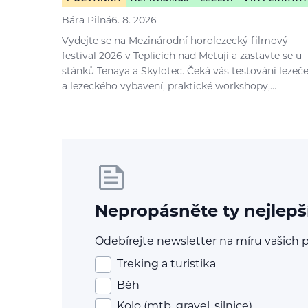
Bára Pilná
6. 8. 2026
Vydejte se na Mezinárodní horolezecký filmový
festival 2026 v Teplicích nad Metují a zastavte se u
stánků Tenaya a Skylotec. Čeká vás testování lezeč
a lezeckého vybavení, praktické workshopy,…
Nepropásněte ty nejlepš
Odebírejte newsletter na míru vašich p
Treking a turistika
Běh
Kolo (mtb, gravel, silnice)