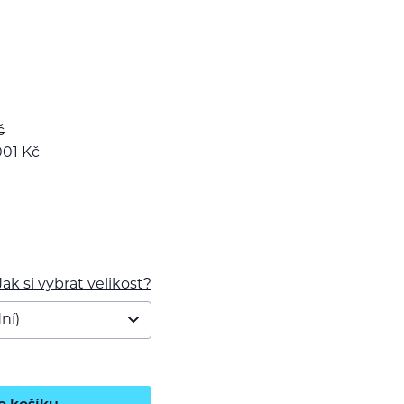
č
 001
Kč
Jak si vybrat velikost?