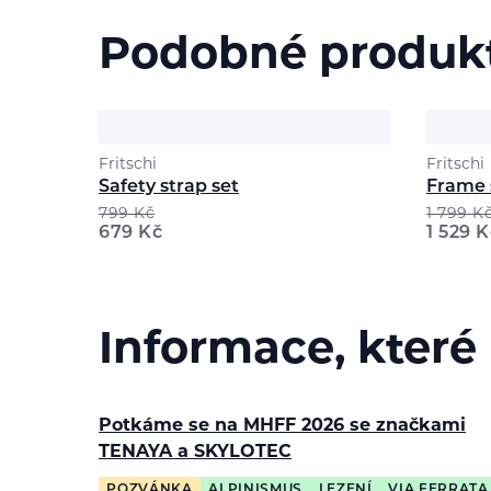
Podobné produk
Fritschi
Fritschi
Safety strap set
Frame 
799
Kč
1 799
K
679
Kč
1 529
K
Informace, které
Potkáme se na MHFF 2026 se značkami
TENAYA a SKYLOTEC
POZVÁNKA
ALPINISMUS
LEZENÍ
VIA FERRATA