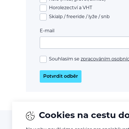
Horolezectví a VHT
Skialp / freeride / lyže / snb
E-mail
Souhlasím se
zpracováním osobní
Potvrdit odběr
Cookies na cestu d