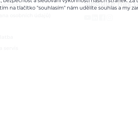
, bezpečnost a sledování výkonnosti našich stránek. Z
Sledujte nás t
podmínky
iknutím na tlačítko "souhlasím" nám udělíte souhlas a m
ana osobních údajů)
latba
 servis
ží
rodejcem našich značek
do B2B sekce
Nastavení cookies