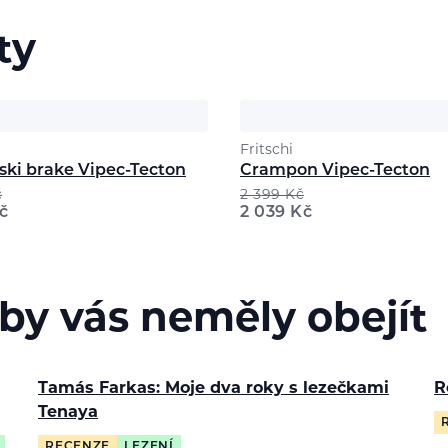
ty
Fritschi
ski brake Vipec-Tecton
Crampon Vipec-Tecton
č
2 399
Kč
č
2 039
Kč
 by vás neměly obejít
Tamás Farkas: Moje dva roky s lezečkami
R
Tenaya
RECENZE
LEZENÍ