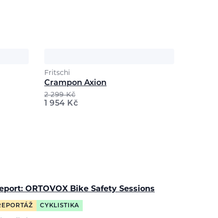
Fritschi
Crampon Axion
2 299
Kč
1 954
Kč
eport: ORTOVOX Bike Safety Sessions
REPORTÁŽ
CYKLISTIKA