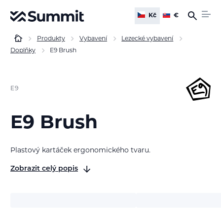
Kč
€
Produkty
Vybavení
Lezecké vybavení
Doplňky
E9 Brush
E9
E9 Brush
Plastový kartáček ergonomického tvaru.
Zobrazit celý popis