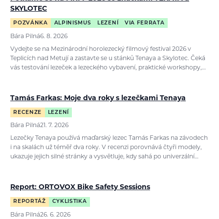
SKYLOTEC
POZVÁNKA
ALPINISMUS
LEZENÍ
VIA FERRATA
Bára Pilná
6. 8. 2026
Vydejte se na Mezinárodní horolezecký filmový festival 2026 v
Teplicích nad Metují a zastavte se u stánků Tenaya a Skylotec. Čeká
vás testování lezeček a lezeckého vybavení, praktické workshopy,…
Tamás Farkas: Moje dva roky s lezečkami Tenaya
RECENZE
LEZENÍ
Bára Pilná
21. 7. 2026
Lezečky Tenaya používá maďarský lezec Tamás Farkas na závodech
i na skalách už téměř dva roky. V recenzi porovnává čtyři modely,
ukazuje jejich silné stránky a vysvětluje, kdy sahá po univerzální…
Report: ORTOVOX Bike Safety Sessions
REPORTÁŽ
CYKLISTIKA
Bára Pilná
26. 6. 2026