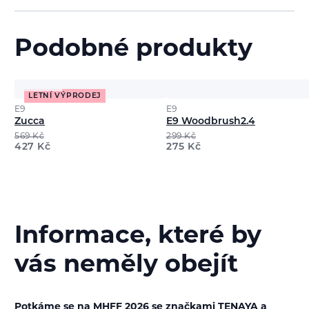
Podobné produkty
LETNÍ VÝPRODEJ
E9
E9
Zucca
E9 Woodbrush2.4
569
Kč
299
Kč
427
Kč
275
Kč
Informace, které by
vás neměly obejít
Potkáme se na MHFF 2026 se značkami TENAYA a