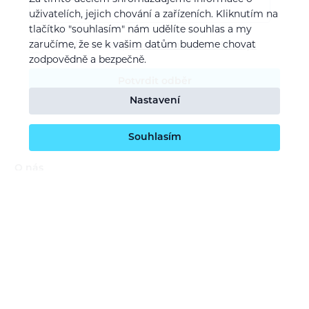
uživatelích, jejich chování a zařízeních. Kliknutím na
tlačítko "souhlasím" nám udělíte souhlas a my
zaručíme, že se k vašim datům budeme chovat
Souhlasím se
zpracováním osobních údajů
zodpovědně a bezpečně.
Potvrdit odběr
Nastavení
Souhlasím
O nás
Naše vize
Kontaktujte nás
Kariéra
Obchodní podmínky
GDPR (ochrana osobních údajů)