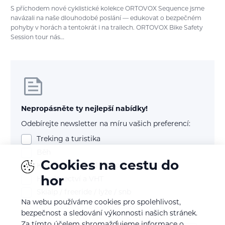
S příchodem nové cyklistické kolekce ORTOVOX Sequence jsme
navázali na naše dlouhodobé poslání — edukovat o bezpečném
pohyby v horách a tentokrát i na trailech. ORTOVOX Bike Safety
Session tour nás…
Nepropásněte ty nejlepší nabídky!
Odebírejte newsletter na míru vašich preferencí:
Treking a turistika
Běh
Cookies na cestu do
Kolo (mtb, gravel, silnice)
hor
Horolezectví a VHT
Skialp / freeride / lyže / snb
Na webu používáme cookies pro spolehlivost,
bezpečnost a sledování výkonnosti našich stránek.
E-mail
Za tímto účelem shromažďujeme informace o