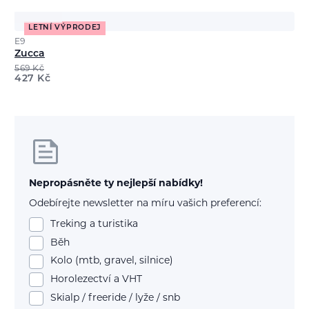
LETNÍ VÝPRODEJ
E9
Zucca
569
Kč
427
Kč
Nepropásněte ty nejlepší nabídky!
Odebírejte newsletter na míru vašich preferencí:
Treking a turistika
Běh
Kolo (mtb, gravel, silnice)
Horolezectví a VHT
Skialp / freeride / lyže / snb