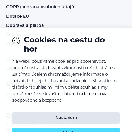
GDPR (ochrana osobních údajů)
Dotace EU
Doprava a platba
Reklamace a servis
Cookies na cestu do
Vrácení zboží
hor
Staňte se prodejcem našich značek
Na webu používáme cookies pro spolehlivost,
bezpečnost a sledování výkonnosti našich stránek.
Přihlášení do B2B sekce
Za tímto účelem shromažďujeme informace o
uživatelích, jejich chování a zařízeních. Kliknutím na
Sledujte nás také na:
tlačítko "souhlasím" nám udělíte souhlas a my
zaručíme, že se k vašim datům budeme chovat
zodpovědně a bezpečně.
Nastavení
© 2016 – 2026
SUMMIT TRADE s.r.o.
Nastavení cookies