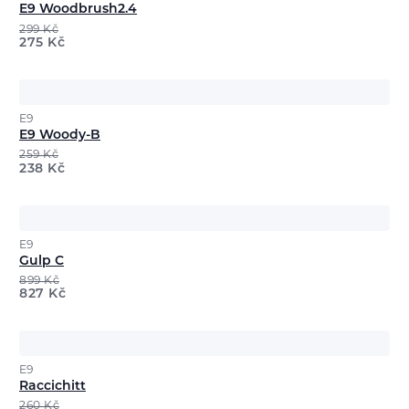
E9 Woodbrush2.4
299
Kč
275
Kč
E9
E9 Woody-B
259
Kč
238
Kč
E9
Gulp C
899
Kč
827
Kč
E9
Raccichitt
260
Kč