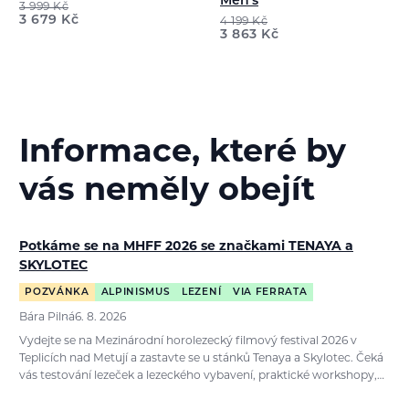
Men's
3 999
Kč
3 679
Kč
4 199
Kč
3 863
Kč
Informace, které by
vás neměly obejít
Potkáme se na MHFF 2026 se značkami TENAYA a
SKYLOTEC
POZVÁNKA
ALPINISMUS
LEZENÍ
VIA FERRATA
Bára Pilná
6. 8. 2026
Vydejte se na Mezinárodní horolezecký filmový festival 2026 v
Teplicích nad Metují a zastavte se u stánků Tenaya a Skylotec. Čeká
vás testování lezeček a lezeckého vybavení, praktické workshopy,…