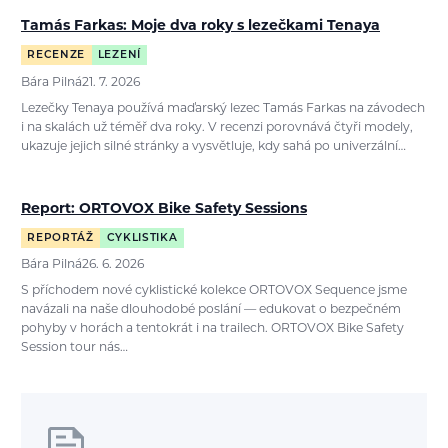
Tamás Farkas: Moje dva roky s lezečkami Tenaya
RECENZE
LEZENÍ
Bára Pilná
21. 7. 2026
Lezečky Tenaya používá maďarský lezec Tamás Farkas na závodech
i na skalách už téměř dva roky. V recenzi porovnává čtyři modely,
ukazuje jejich silné stránky a vysvětluje, kdy sahá po univerzální…
Report: ORTOVOX Bike Safety Sessions
REPORTÁŽ
CYKLISTIKA
Bára Pilná
26. 6. 2026
S příchodem nové cyklistické kolekce ORTOVOX Sequence jsme
navázali na naše dlouhodobé poslání — edukovat o bezpečném
pohyby v horách a tentokrát i na trailech. ORTOVOX Bike Safety
Session tour nás…