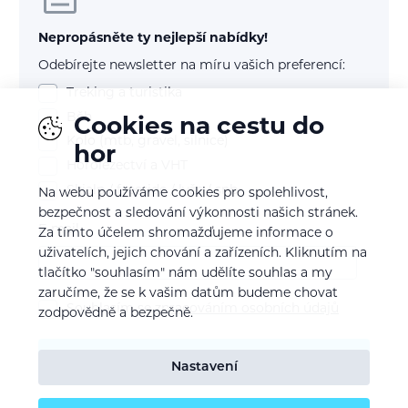
Nepropásněte ty nejlepší nabídky!
Odebírejte newsletter na míru vašich preferencí:
Treking a turistika
Běh
Cookies na cestu do
Kolo (mtb, gravel, silnice)
hor
Horolezectví a VHT
Skialp / freeride / lyže / snb
Na webu používáme cookies pro spolehlivost,
bezpečnost a sledování výkonnosti našich stránek.
E-mail
Za tímto účelem shromažďujeme informace o
uživatelích, jejich chování a zařízeních. Kliknutím na
tlačítko "souhlasím" nám udělíte souhlas a my
zaručíme, že se k vašim datům budeme chovat
Souhlasím se
zpracováním osobních údajů
zodpovědně a bezpečně.
Potvrdit odběr
Nastavení