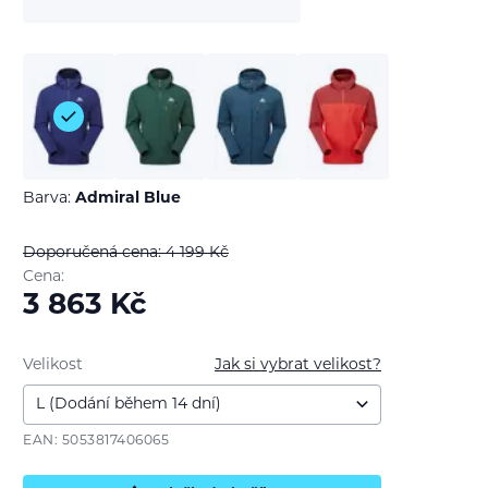
Barva:
Admiral Blue
Doporučená cena: 4 199
Kč
Cena:
3 863
Kč
Velikost
Jak si vybrat velikost?
EAN: 5053817406065