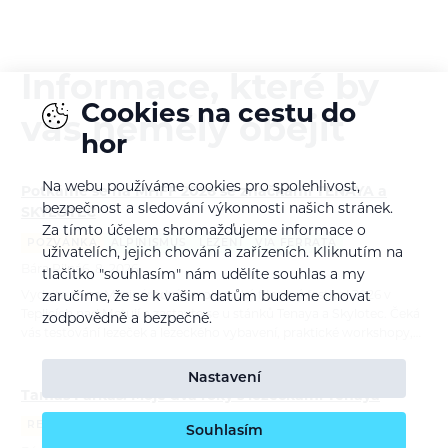
Informace, které by
Cookies na cestu do
vás neměly obejít
hor
Na webu používáme cookies pro spolehlivost,
Potkáme se na MHFF 2026 se značkami TENAYA a
bezpečnost a sledování výkonnosti našich stránek.
SKYLOTEC
Za tímto účelem shromažďujeme informace o
POZVÁNKA
ALPINISMUS
LEZENÍ
VIA FERRATA
uživatelích, jejich chování a zařízeních. Kliknutím na
Bára Pilná
6. 8. 2026
tlačítko "souhlasím" nám udělíte souhlas a my
Vydejte se na Mezinárodní horolezecký filmový festival 2026 v
zaručíme, že se k vašim datům budeme chovat
Teplicích nad Metují a zastavte se u stánků Tenaya a Skylotec. Čeká
zodpovědně a bezpečně.
vás testování lezeček a lezeckého vybavení, praktické workshopy,…
Nastavení
Tamás Farkas: Moje dva roky s lezečkami Tenaya
RECENZE
LEZENÍ
Souhlasím