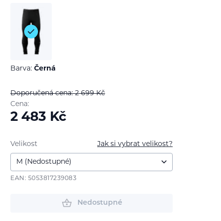
Barva:
Černá
Doporučená cena: 2 699
Kč
Cena:
2 483
Kč
Velikost
Jak si vybrat velikost?
EAN: 5053817239083
Nedostupné