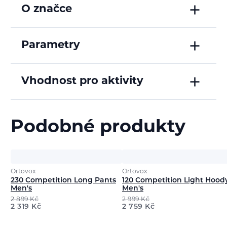
O značce
Parametry
Vhodnost pro aktivity
Podobné produkty
Ortovox
Ortovox
230 Competition Long Pants
120 Competition Light Hood
Men's
Men's
2 899
Kč
2 999
Kč
2 319
Kč
2 759
Kč