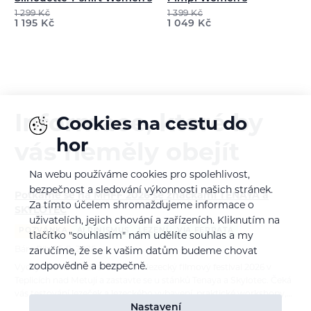
1 299
Kč
1 399
Kč
1 195
Kč
1 049
Kč
Informace, které by
Cookies na cestu do
hor
vás neměly obejít
Na webu používáme cookies pro spolehlivost,
bezpečnost a sledování výkonnosti našich stránek.
Potkáme se na MHFF 2026 se značkami TENAYA a
Za tímto účelem shromažďujeme informace o
SKYLOTEC
uživatelích, jejich chování a zařízeních. Kliknutím na
POZVÁNKA
ALPINISMUS
LEZENÍ
VIA FERRATA
tlačítko "souhlasím" nám udělíte souhlas a my
Bára Pilná
6. 8. 2026
zaručíme, že se k vašim datům budeme chovat
zodpovědně a bezpečně.
Vydejte se na Mezinárodní horolezecký filmový festival 2026 v
Teplicích nad Metují a zastavte se u stánků Tenaya a Skylotec. Čeká
vás testování lezeček a lezeckého vybavení, praktické workshopy,…
Nastavení