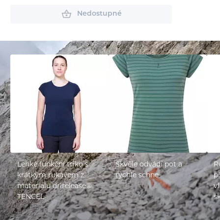
Nedostupné
Lehké funkční triko s
Skvěle odvádí pot a
R
krátkým rukávem z
rychle schne
p
materiálu drirelease®
v
TENCEL
s