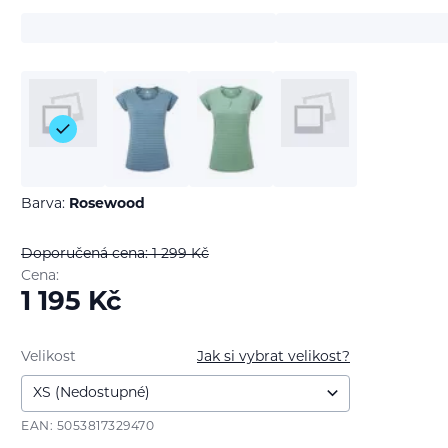
Barva:
Rosewood
Doporučená cena: 1 299
Kč
Cena:
1 195
Kč
Velikost
Jak si vybrat velikost?
EAN: 5053817329470