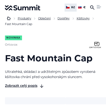
Kč
€
Produkty
Oblečení
Doplňky
Kšiltovky
Fast Mountain Cap
NOVINKA
Ortovox
Fast Mountain Cap
Ultralehká, skládací a udržitelným způsobem vyrobená
kšiltovka chrání před vysokohorským sluncem.
Zobrazit celý popis