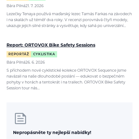
Bára Pilná
21. 7. 2026
Lezečky Tenaya používá maďarský lezec Tamás Farkas na závodech
i na skalách už téměř dva roky. V recenzi porovnává čtyři modely,
ukazuje jejich silné stránky a vysvětluje, kdy sahá po univerzální…
Report: ORTOVOX Bike Safety Sessions
REPORTÁŽ
CYKLISTIKA
Bára Pilná
26. 6. 2026
S příchodem nové cyklistické kolekce ORTOVOX Sequence jsme
navázali na naše dlouhodobé poslání — edukovat o bezpečném
pohyby v horách a tentokrát i na trailech. ORTOVOX Bike Safety
Session tour nás…
Nepropásněte ty nejlepší nabídky!