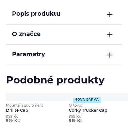
Popis produktu
O značce
Parametry
Podobné produkty
NOVÁ BARVA
Mountain Equipment
Ortovox
Drilite Cap
Corky Trucker Cap
999
Kč
999
Kč
919
Kč
919
Kč