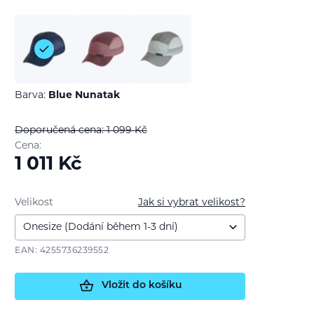
Barva:
Blue Nunatak
Doporučená cena: 1 099
Kč
Cena:
1 011
Kč
Velikost
Jak si vybrat velikost?
EAN: 4255736239552
Vložit do košíku