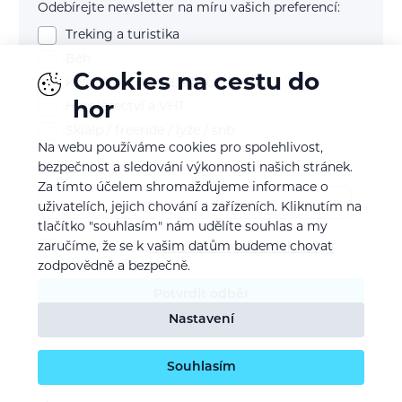
Odebírejte newsletter na míru vašich preferencí:
Treking a turistika
Běh
Cookies na cestu do
Kolo (mtb, gravel, silnice)
hor
Horolezectví a VHT
Skialp / freeride / lyže / snb
Na webu používáme cookies pro spolehlivost,
bezpečnost a sledování výkonnosti našich stránek.
E-mail
Za tímto účelem shromažďujeme informace o
uživatelích, jejich chování a zařízeních. Kliknutím na
tlačítko "souhlasím" nám udělíte souhlas a my
zaručíme, že se k vašim datům budeme chovat
Souhlasím se
zpracováním osobních údajů
zodpovědně a bezpečně.
Potvrdit odběr
Nastavení
Souhlasím