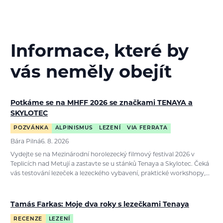
Informace, které by
vás neměly obejít
Potkáme se na MHFF 2026 se značkami TENAYA a
SKYLOTEC
POZVÁNKA
ALPINISMUS
LEZENÍ
VIA FERRATA
Bára Pilná
6. 8. 2026
Vydejte se na Mezinárodní horolezecký filmový festival 2026 v
Teplicích nad Metují a zastavte se u stánků Tenaya a Skylotec. Čeká
vás testování lezeček a lezeckého vybavení, praktické workshopy,…
Tamás Farkas: Moje dva roky s lezečkami Tenaya
RECENZE
LEZENÍ