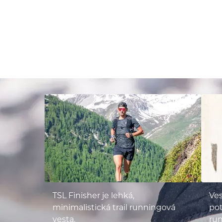
TSL Finisher je lehká,
Ves
minimalistická trail runningová
pot
vesta.
run