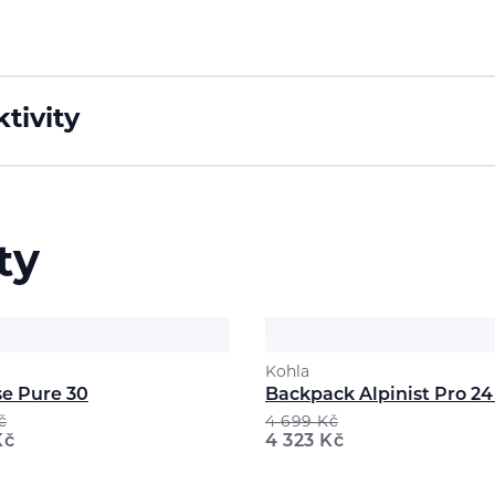
tivity
ty
Kohla
se Pure 30
Backpack Alpinist Pro 24 
č
4 699
Kč
Kč
4 323
Kč