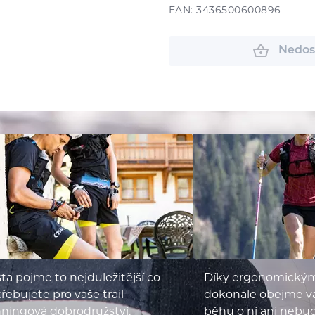
EAN: 3436500600896
Nedos
ta pojme to nejduležitější co
Díky ergonomický
řebujete pro vaše trail
dokonale obejme vaš
ningová dobrodružství.
běhu o ní ani nebu