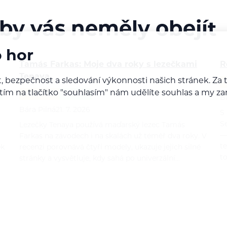
 by vás neměly obejít
o hor
Tamás Farkas: Moje dva roky s lezečkami
R
Tenaya
, bezpečnost a sledování výkonnosti našich stránek. Z
iknutím na tlačítko "souhlasím" nám udělíte souhlas a m
RECENZE
LEZENÍ
B
Bára Pilná
21. 7. 2026
S
S
Lezečky Tenaya používá maďarský lezec Tamás
—
Farkas na závodech i na skalách už téměř dva roky. V
t
ek
recenzi porovnává čtyři modely, ukazuje jejich silné
t
stránky a vysvětluje, kdy sahá po univerzální…