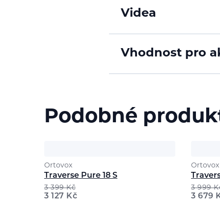
Videa
Vhodnost pro ak
Podobné produk
Ortovox
Ortovox
Traverse Pure 18 S
Traver
3 399
Kč
3 999
K
3 127
Kč
3 679