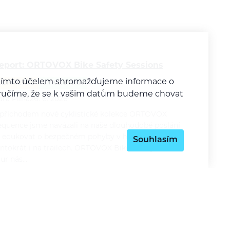
eport: ORTOVOX Bike Safety Sessions
a tímto účelem shromažďujeme informace o
REPORTÁŽ
CYKLISTIKA
y zaručíme, že se k vašim datům budeme chovat
ára Pilná
26. 6. 2026
 příchodem nové cyklistické kolekce ORTOVOX
equence jsme navázali na naše dlouhodobé poslání
 edukovat o bezpečném pohyby v horách a
Souhlasím
entokrát i na trailech. ORTOVOX Bike Safety Session
our nás…