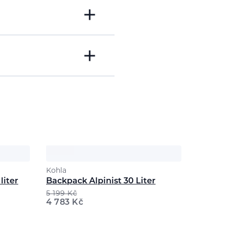
Kohla
liter
Backpack Alpinist 30 Liter
5 199
Kč
4 783
Kč