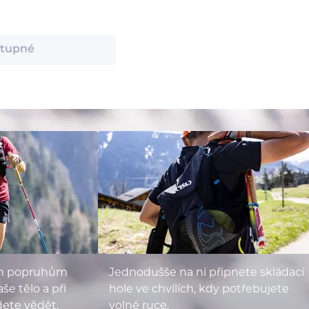
tupné
m popruhům
Jednodušše na ni připnete skládací
e tělo a při
hole ve chvílích, kdy potřebujete
dete vědět.
volné ruce.