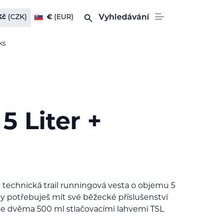
Kč
(CZK)
€
(EUR)
Vyhledávání
ks
5 Liter +
 technická trail runningová vesta o objemu 5
 kdy potřebuješ mít své běžecké příslušenství
se dvěma 500 ml stlačovacími lahvemi TSL