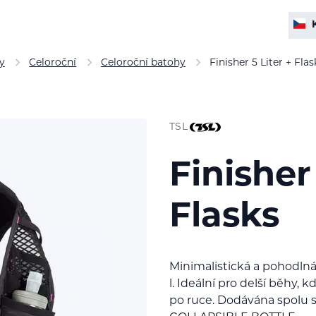
y
Celoroční
Celoroční batohy
Finisher 5 Liter + Flas
TSL
Finisher 
Flasks
Minimalistická a pohodlná
l. Ideální pro delší běhy,
po ruce. Dodávána spolu 