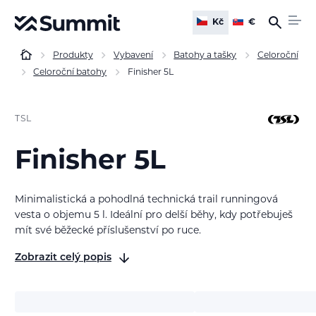
Kč
€
Produkty
Vybavení
Batohy a tašky
Celoroční
Celoroční batohy
Finisher 5L
TSL
Finisher 5L
Minimalistická a pohodlná technická trail runningová
vesta o objemu 5 l. Ideální pro delší běhy, kdy potřebuješ
mít své běžecké příslušenství po ruce.
Zobrazit celý popis