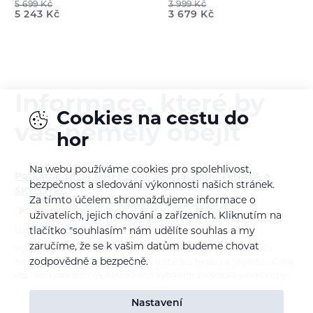
5 699
Kč
3 999
Kč
5 243
Kč
3 679
Kč
Informace, které by
Cookies na cestu do
vás neměly obejít
hor
Na webu používáme cookies pro spolehlivost,
Potkáme se na MHFF 2026 se značkami TENAYA a
bezpečnost a sledování výkonnosti našich stránek.
SKYLOTEC
Za tímto účelem shromažďujeme informace o
POZVÁNKA
ALPINISMUS
LEZENÍ
VIA FERRATA
uživatelích, jejich chování a zařízeních. Kliknutím na
tlačítko "souhlasím" nám udělíte souhlas a my
Bára Pilná
6. 8. 2026
zaručíme, že se k vašim datům budeme chovat
Vydejte se na Mezinárodní horolezecký filmový festival 2026 v
zodpovědně a bezpečně.
Teplicích nad Metují a zastavte se u stánků Tenaya a Skylotec. Čeká
vás testování lezeček a lezeckého vybavení, praktické workshopy,…
Nastavení