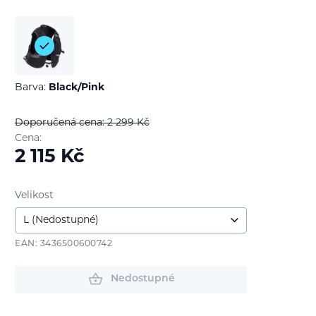
Barva:
Black/Pink
Doporučená cena: 2 299
Kč
Cena:
2 115
Kč
Velikost
EAN: 3436500600742
Nedostupné