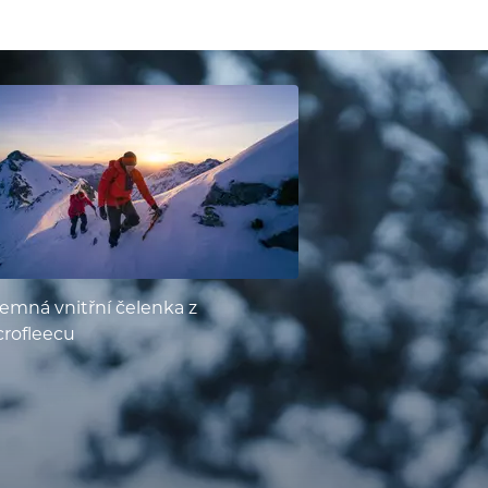
jemná vnitřní čelenka z
rofleecu