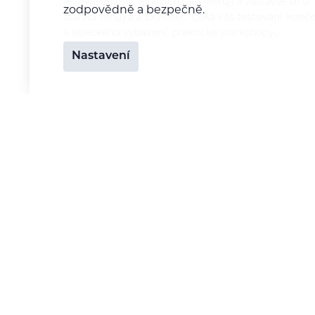
festival 2026 v Teplicích nad Metují a zastavte se u
zodpovědně a bezpečně.
stánků Tenaya a Skylotec. Čeká vás testování lezeč
a lezeckého vybavení, praktické workshopy,…
Nastavení
Nepropásněte ty nejlepš
Odebírejte newsletter na míru vašich p
Treking a turistika
Běh
Kolo (mtb, gravel, silnice)
Horolezectví a VHT
Skialp / freeride / lyže / snb