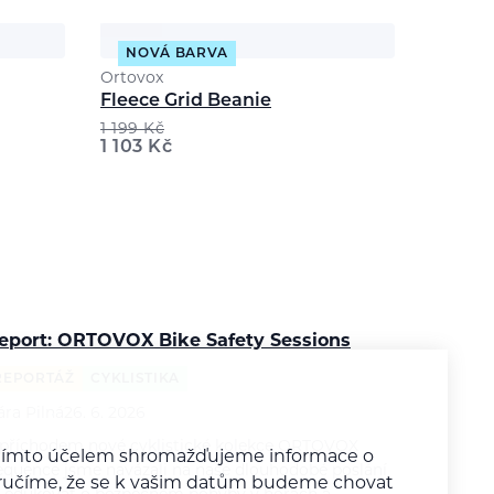
NOVÁ BARVA
Ortovox
Fleece Grid Beanie
1 199
Kč
1 103
Kč
eport: ORTOVOX Bike Safety Sessions
REPORTÁŽ
CYKLISTIKA
ára Pilná
26. 6. 2026
 příchodem nové cyklistické kolekce ORTOVOX
a tímto účelem shromažďujeme informace o
equence jsme navázali na naše dlouhodobé poslání
y zaručíme, že se k vašim datům budeme chovat