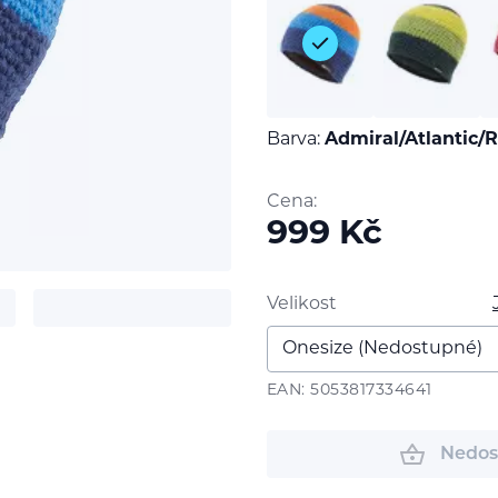
Barva:
Admiral/Atlantic/
Cena:
999
Kč
Velikost
t
EAN: 5053817334641
Nedos