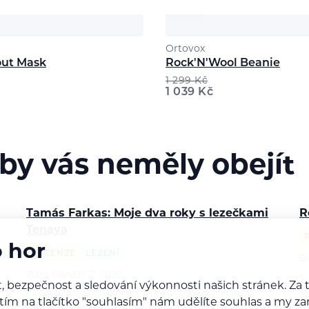
Ortovox
ut Mask
Rock'N'Wool Beanie
1 299
Kč
1 039
Kč
 by vás neměly obejít
Tamás Farkas: Moje dva roky s lezečkami
R
Tenaya
o hor
RECENZE
LEZENÍ
B
Bára Pilná
21. 7. 2026
S
, bezpečnost a sledování výkonnosti našich stránek. Z
S
Lezečky Tenaya používá maďarský lezec Tamás
iknutím na tlačítko "souhlasím" nám udělíte souhlas a m