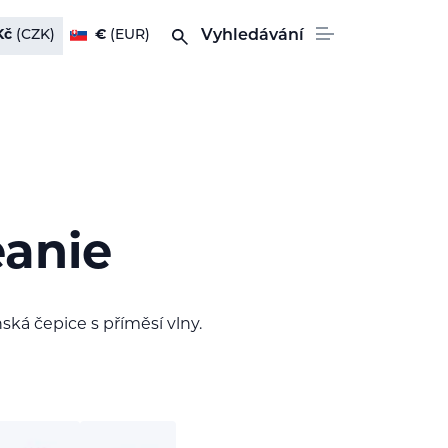
Kč
(CZK)
€
(EUR)
Vyhledávání
eanie
ská čepice s příměsí vlny.