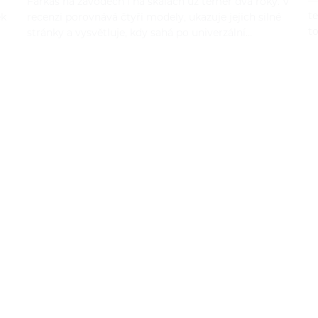
—
Farkas na závodech i na skalách už téměř dva roky. V
t
ek
recenzi porovnává čtyři modely, ukazuje jejich silné
t
stránky a vysvětluje, kdy sahá po univerzální…
í nabídky!
referencí: