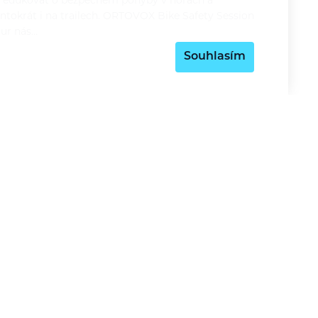
 edukovat o bezpečném pohyby v horách a
entokrát i na trailech. ORTOVOX Bike Safety Session
our nás…
Souhlasím