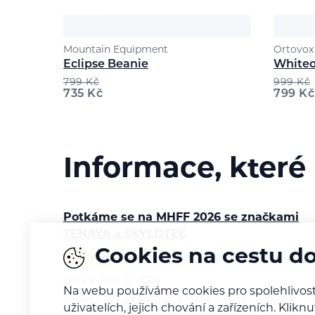
Mountain Equipment
Ortovox
Eclipse Beanie
Whiteo
799
Kč
999
Kč
735
Kč
799
Kč
Informace, které
Potkáme se na MHFF 2026 se značkami
TENAYA a SKYLOTEC
Cookies na cestu d
POZVÁNKA
ALPINISMUS
LEZENÍ
VIA FERRATA
Bára Pilná
6. 8. 2026
Na webu používáme cookies pro spolehlivost
Vydejte se na Mezinárodní horolezecký filmový
uživatelích, jejich chování a zařízeních. Kl