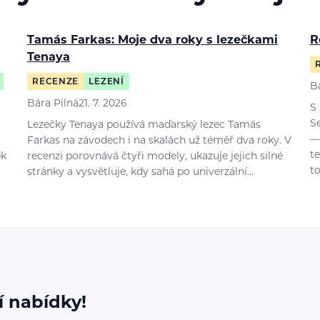
Tamás Farkas: Moje dva roky s lezečkami
R
Tenaya
RECENZE
LEZENÍ
B
Bára Pilná
21. 7. 2026
S
S
Lezečky Tenaya používá maďarský lezec Tamás
—
Farkas na závodech i na skalách už téměř dva roky. V
t
ek
recenzi porovnává čtyři modely, ukazuje jejich silné
t
stránky a vysvětluje, kdy sahá po univerzální…
í nabídky!