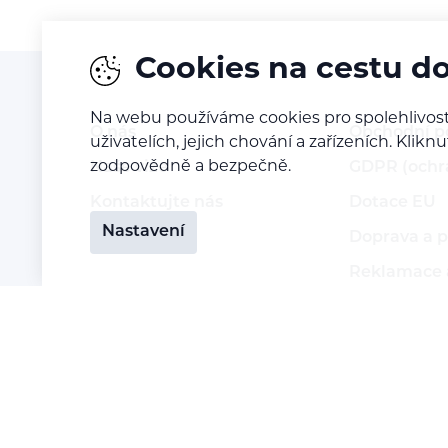
Cookies na cestu d
Na webu používáme cookies pro spolehlivost
O nás
Obchodní 
uživatelích, jejich chování a zařízeních. Kl
zodpovědně a bezpečně.
Naše vize
GDPR (ochr
Kontaktujte nás
Dotace EU
Nastavení
Kariéra
Doprava a p
Reklamace a
Vrácení zbo
Staňte se p
Přihlášení 