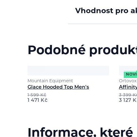
Vhodnost pro ak
Podobné produk
NOV
Mountain Equipment
Ortovox
Glace Hooded Top Men's
Affini
1 599
Kč
3 399
K
1 471
Kč
3 127
K
Informace, které