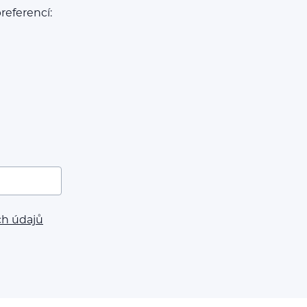
referencí:
ch údajů