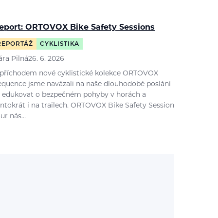
eport: ORTOVOX Bike Safety Sessions
REPORTÁŽ
CYKLISTIKA
ára Pilná
26. 6. 2026
 příchodem nové cyklistické kolekce ORTOVOX
equence jsme navázali na naše dlouhodobé poslání
 edukovat o bezpečném pohyby v horách a
entokrát i na trailech. ORTOVOX Bike Safety Session
our nás…