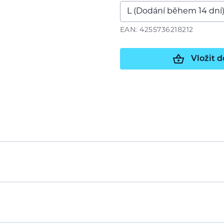
EAN: 4255736218212
Vložit d