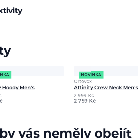
tivity
ty
INKA
NOVINKA
Ortovox
ty Hoody Men's
Affinity Crew Neck Men's
č
2 999
Kč
č
2 759
Kč
 by vás neměly obejít