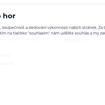
o hor
, bezpečnost a sledování výkonnosti našich stránek. Z
Sledujte nás t
podmínky
iknutím na tlačítko "souhlasím" nám udělíte souhlas a m
ana osobních údajů)
latba
 servis
ží
rodejcem našich značek
do B2B sekce