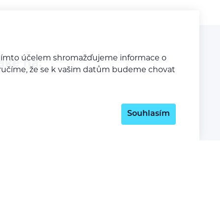
a tímto účelem shromažďujeme informace o
aké na:
y zaručíme, že se k vašim datům budeme chovat
Souhlasím