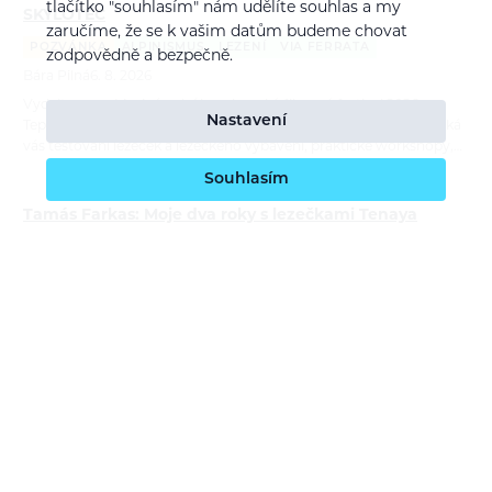
tlačítko "souhlasím" nám udělíte souhlas a my
SKYLOTEC
zaručíme, že se k vašim datům budeme chovat
POZVÁNKA
ALPINISMUS
LEZENÍ
VIA FERRATA
zodpovědně a bezpečně.
Bára Pilná
6. 8. 2026
Vydejte se na Mezinárodní horolezecký filmový festival 2026 v
Nastavení
Teplicích nad Metují a zastavte se u stánků Tenaya a Skylotec. Čeká
vás testování lezeček a lezeckého vybavení, praktické workshopy,…
Souhlasím
Tamás Farkas: Moje dva roky s lezečkami Tenaya
RECENZE
LEZENÍ
Bára Pilná
21. 7. 2026
Lezečky Tenaya používá maďarský lezec Tamás Farkas na závodech
i na skalách už téměř dva roky. V recenzi porovnává čtyři modely,
ukazuje jejich silné stránky a vysvětluje, kdy sahá po univerzální…
Report: ORTOVOX Bike Safety Sessions
REPORTÁŽ
CYKLISTIKA
Bára Pilná
26. 6. 2026