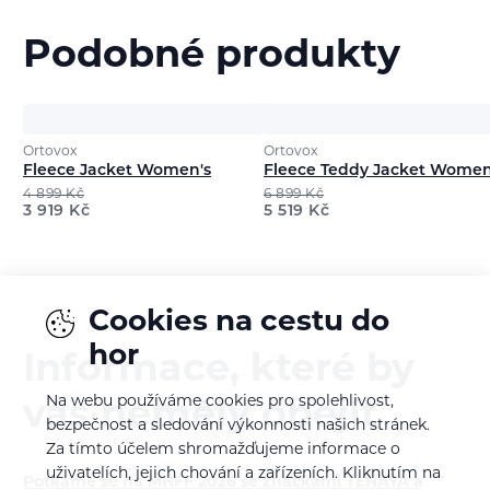
Podobné produkty
Ortovox
Ortovox
Fleece Jacket Women's
Fleece Teddy Jacket Women
4 899
Kč
6 899
Kč
3 919
Kč
5 519
Kč
Cookies na cestu do
hor
Informace, které by
Na webu používáme cookies pro spolehlivost,
vás neměly obejít
bezpečnost a sledování výkonnosti našich stránek.
Za tímto účelem shromažďujeme informace o
uživatelích, jejich chování a zařízeních. Kliknutím na
Potkáme se na MHFF 2026 se značkami TENAYA a