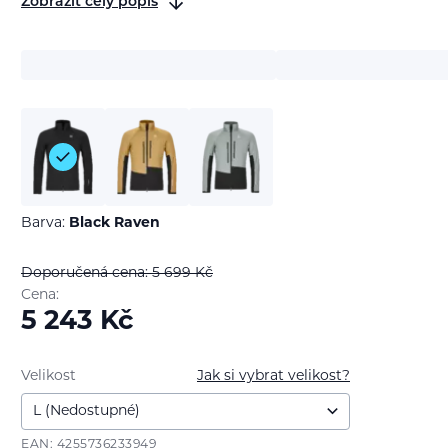
Zobrazit celý popis
Barva:
Black Raven
Doporučená cena: 5 699
Kč
Cena:
5 243
Kč
Velikost
Jak si vybrat velikost?
EAN: 4255736233949