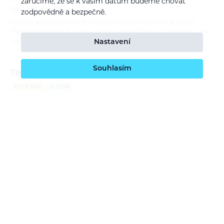
zaručíme, že se k vašim datům budeme chovat
Bára Pilná
6. 8. 2026
zodpovědně a bezpečně.
Vydejte se na Mezinárodní horolezecký filmový festival 2026 v
Teplicích nad Metují a zastavte se u stánků Tenaya a Skylotec. Čeká
Nastavení
vás testování lezeček a lezeckého vybavení, praktické workshopy,…
Souhlasím
Tamás Farkas: Moje dva roky s lezečkami Tenaya
RECENZE
LEZENÍ
Bára Pilná
21. 7. 2026
Lezečky Tenaya používá maďarský lezec Tamás Farkas na závodech
i na skalách už téměř dva roky. V recenzi porovnává čtyři modely,
ukazuje jejich silné stránky a vysvětluje, kdy sahá po univerzální…
Report: ORTOVOX Bike Safety Sessions
REPORTÁŽ
CYKLISTIKA
Bára Pilná
26. 6. 2026
S příchodem nové cyklistické kolekce ORTOVOX Sequence jsme
navázali na naše dlouhodobé poslání — edukovat o bezpečném