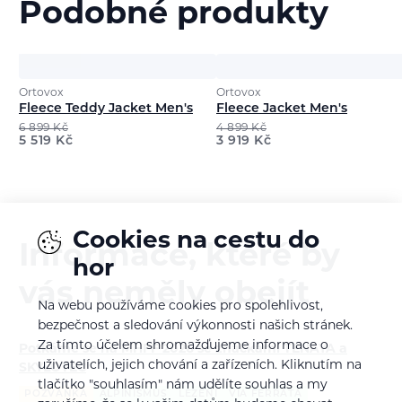
Podobné produkty
Ortovox
Ortovox
Fleece Teddy Jacket Men's
Fleece Jacket Men's
6 899
Kč
4 899
Kč
5 519
Kč
3 919
Kč
Cookies na cestu do
Informace, které by
hor
vás neměly obejít
Na webu používáme cookies pro spolehlivost,
bezpečnost a sledování výkonnosti našich stránek.
Za tímto účelem shromažďujeme informace o
Potkáme se na MHFF 2026 se značkami TENAYA a
uživatelích, jejich chování a zařízeních. Kliknutím na
SKYLOTEC
tlačítko "souhlasím" nám udělíte souhlas a my
POZVÁNKA
ALPINISMUS
LEZENÍ
VIA FERRATA