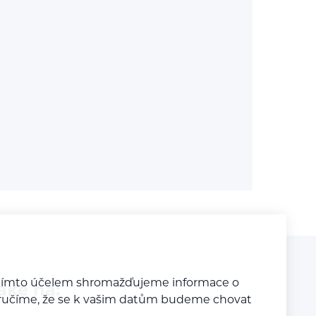
a tímto účelem shromažďujeme informace o
aké na:
y zaručíme, že se k vašim datům budeme chovat