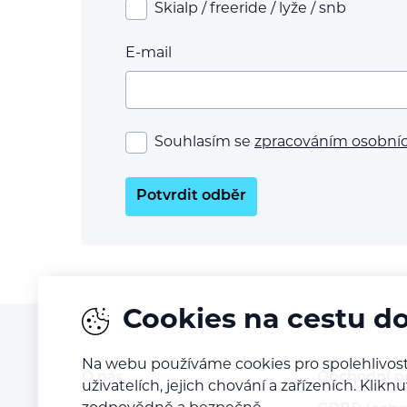
Skialp / freeride / lyže / snb
E-mail
Souhlasím se
zpracováním osobní
Potvrdit odběr
Cookies na cestu d
Na webu používáme cookies pro spolehlivost
O nás
Obchodní 
uživatelích, jejich chování a zařízeních. Kl