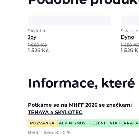
Podobné produk
Skylotec
Skylote
Joy
Dyno
1 659
Kč
1 659
K
1 526
Kč
1 526
K
Informace, které
Potkáme se na MHFF 2026 se značkami
TENAYA a SKYLOTEC
POZVÁNKA
ALPINISMUS
LEZENÍ
VIA FERRATA
Bára Pilná
6. 8. 2026