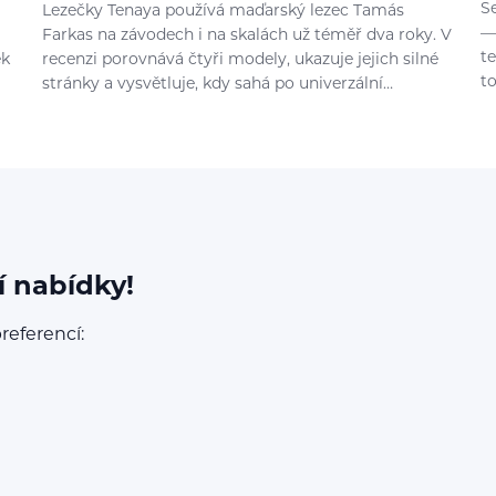
S
Lezečky Tenaya používá maďarský lezec Tamás
—
Farkas na závodech i na skalách už téměř dva roky. V
t
ek
recenzi porovnává čtyři modely, ukazuje jejich silné
t
stránky a vysvětluje, kdy sahá po univerzální…
í nabídky!
referencí: