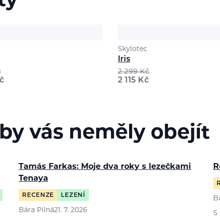
ty
c
Skylotec
Iris
č
2 299
Kč
č
2 115
Kč
 by vás neměly obejít
Tamás Farkas: Moje dva roky s lezečkami
R
Tenaya
RECENZE
LEZENÍ
B
Bára Pilná
21. 7. 2026
S