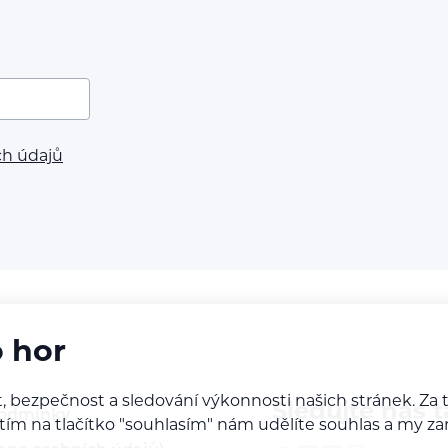
ch údajů
o hor
, bezpečnost a sledování výkonnosti našich stránek. Z
Sledujte nás t
podmínky
iknutím na tlačítko "souhlasím" nám udělíte souhlas a m