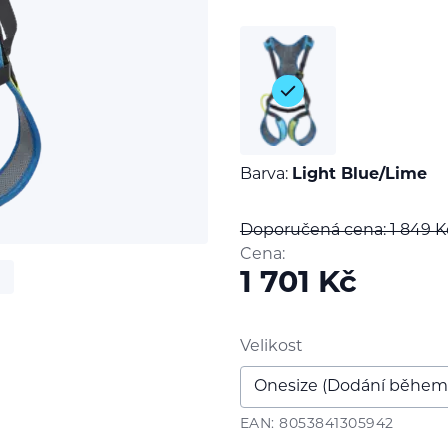
Barva:
Light Blue/Lime
Doporučená cena: 1 849
K
Cena:
1 701
Kč
Velikost
EAN: 8053841305942