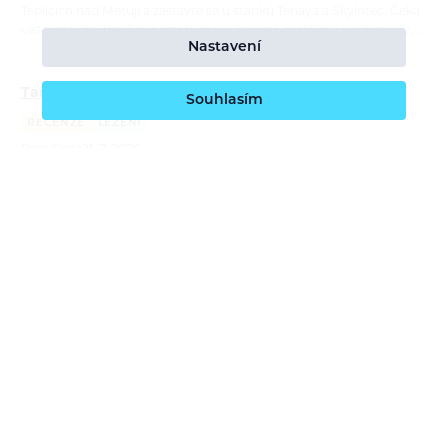
Teplicích nad Metují a zastavte se u stánků Tenaya a Skylotec. Čeká
vás testování lezeček a lezeckého vybavení, praktické workshopy,…
Nastavení
Tamás Farkas: Moje dva roky s lezečkami Tenaya
Souhlasím
RECENZE
LEZENÍ
Bára Pilná
21. 7. 2026
Lezečky Tenaya používá maďarský lezec Tamás Farkas na závodech
i na skalách už téměř dva roky. V recenzi porovnává čtyři modely,
ukazuje jejich silné stránky a vysvětluje, kdy sahá po univerzální…
Report: ORTOVOX Bike Safety Sessions
REPORTÁŽ
CYKLISTIKA
Bára Pilná
26. 6. 2026
S příchodem nové cyklistické kolekce ORTOVOX Sequence jsme
navázali na naše dlouhodobé poslání — edukovat o bezpečném
pohyby v horách a tentokrát i na trailech. ORTOVOX Bike Safety
Session tour nás…