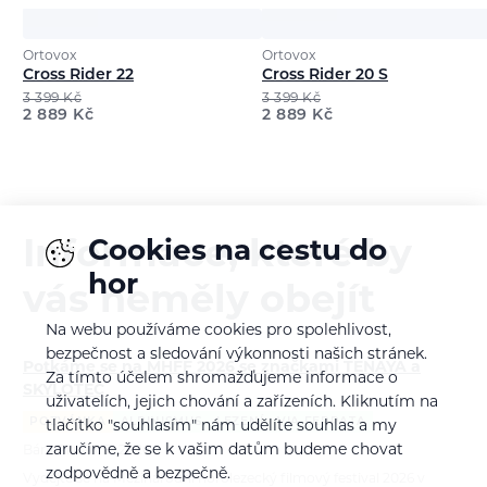
Ortovox
Ortovox
Cross Rider 22
Cross Rider 20 S
3 399
Kč
3 399
Kč
2 889
Kč
2 889
Kč
Informace, které by
Cookies na cestu do
hor
vás neměly obejít
Na webu používáme cookies pro spolehlivost,
bezpečnost a sledování výkonnosti našich stránek.
Potkáme se na MHFF 2026 se značkami TENAYA a
Za tímto účelem shromažďujeme informace o
SKYLOTEC
uživatelích, jejich chování a zařízeních. Kliknutím na
POZVÁNKA
ALPINISMUS
LEZENÍ
VIA FERRATA
tlačítko "souhlasím" nám udělíte souhlas a my
zaručíme, že se k vašim datům budeme chovat
Bára Pilná
6. 8. 2026
zodpovědně a bezpečně.
Vydejte se na Mezinárodní horolezecký filmový festival 2026 v