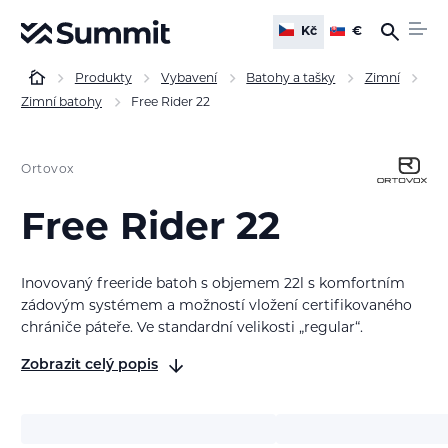
Kč
€
Produkty
Vybavení
Batohy a tašky
Zimní
Zimní batohy
Free Rider 22
Ortovox
Free Rider 22
Inovovaný freeride batoh s objemem 22l s komfortním
zádovým systémem a možností vložení certifikovaného
chrániče páteře. Ve standardní velikosti „regular“.
Zobrazit celý popis