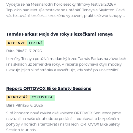
Vydejte se na Mezinárodní horolezecký filmový festival 2026 v
Teplicích nad Metují a zastavte se u stánků Tenaya a Skylotec. Čeká
vás testování lezeček a lezeckého vybavení, praktické workshopy,…
Tamás Farkas: Moje dva roky s lezečkami Tenaya
RECENZE
LEZENÍ
Bára Pilná
21. 7. 2026
Lezečky Tenaya používá maďarský lezec Tamás Farkas na závodech
i na skalách už téměř dva roky. V recenzi porovnává čtyři modely,
ukazuje jejich silné stránky a vysvětluje, kdy sahá po univerzální…
Report: ORTOVOX Bike Safety Sessions
REPORTÁŽ
CYKLISTIKA
Bára Pilná
26. 6. 2026
S příchodem nové cyklistické kolekce ORTOVOX Sequence jsme
navázali na naše dlouhodobé poslání — edukovat o bezpečném
pohyby v horách a tentokrát i na trailech. ORTOVOX Bike Safety
Session tour nás…