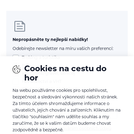
Nepropásněte ty nejlepší nabídky!
Odebírejte newsletter na míru vašich preferencí:
Treking a turistika
Běh
Cookies na cestu do
Kolo (mtb, gravel, silnice)
hor
Horolezectví a VHT
Skialp / freeride / lyže / snb
Na webu používáme cookies pro spolehlivost,
bezpečnost a sledování výkonnosti našich stránek.
E-mail
Za tímto účelem shromažďujeme informace o
uživatelích, jejich chování a zařízeních. Kliknutím na
tlačítko "souhlasím" nám udělíte souhlas a my
zaručíme, že se k vašim datům budeme chovat
Souhlasím se
zpracováním osobních údajů
zodpovědně a bezpečně.