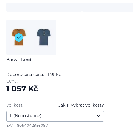
Barva:
Land
Doporučená cena: 1 149
Kč
Cena:
1 057
Kč
Velikost
Jak si vybrat velikost?
EAN: 8054042956087