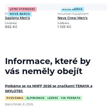
LETNÍ VÝPRODEJ
NOVÁ BARVA
E9
Mountain Equipment
NOVÁ BARVA
Sapiens Men's
Nava Crew Men's
1 149
Kč
1 199
Kč
862
Kč
1 103
Kč
Informace, které by
vás neměly obejít
Potkáme se na MHFF 2026 se značkami TENAYA a
SKYLOTEC
POZVÁNKA
ALPINISMUS
LEZENÍ
VIA FERRATA
Bára Pilná
6. 8. 2026