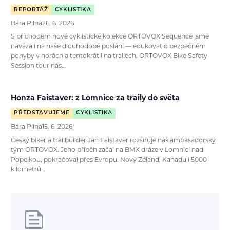
REPORTÁŽ
CYKLISTIKA
Bára Pilná
26. 6. 2026
S příchodem nové cyklistické kolekce ORTOVOX Sequence jsme
navázali na naše dlouhodobé poslání — edukovat o bezpečném
pohyby v horách a tentokrát i na trailech. ORTOVOX Bike Safety
Session tour nás…
Honza Faistaver: z Lomnice za traily do světa
PŘEDSTAVUJEME
CYKLISTIKA
Bára Pilná
15. 6. 2026
Český biker a trailbuilder Jan Faistaver rozšiřuje náš ambasadorský
tým ORTOVOX. Jeho příběh začal na BMX dráze v Lomnici nad
Popelkou, pokračoval přes Evropu, Nový Zéland, Kanadu i 5000
kilometrů…