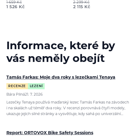
1 659
Kč
2 299
Kč
1 526
Kč
2 115
Kč
Informace, které by
vás neměly obejít
Tamás Farkas: Moje dva roky s lezečkami Tenaya
RECENZE
LEZENÍ
Bára Pilná
21. 7. 2026
Lezečky Tenaya používá maďarský lezec Tamás Farkas na závodech
i na skalách už téměř dva roky. V recenzi porovnává čtyři modely,
ukazuje jejich silné stránky a vysvětluje, kdy sahá po univerzální…
Report: ORTOVOX Bike Safety Sessions