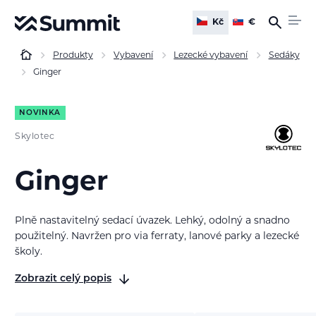
Kč
€
Produkty
Vybavení
Lezecké vybavení
Sedáky
Ginger
NOVINKA
Skylotec
Ginger
Plně nastavitelný sedací úvazek. Lehký, odolný a snadno
použitelný. Navržen pro via ferraty, lanové parky a lezecké
školy.
Zobrazit celý popis