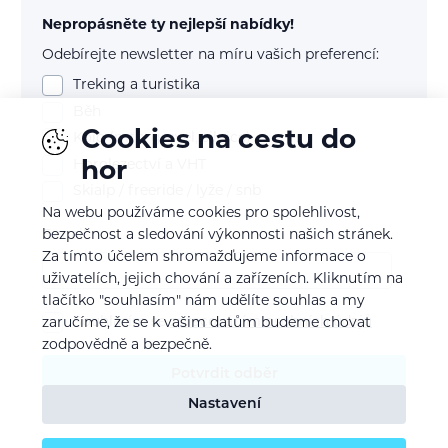
Nepropásněte ty nejlepší nabídky!
Odebírejte newsletter na míru vašich preferencí:
Treking a turistika
Běh
Cookies na cestu do
Kolo (mtb, gravel, silnice)
Horolezectví a VHT
hor
Skialp / freeride / lyže / snb
Na webu používáme cookies pro spolehlivost,
E-mail
bezpečnost a sledování výkonnosti našich stránek.
Za tímto účelem shromažďujeme informace o
uživatelích, jejich chování a zařízeních. Kliknutím na
tlačítko "souhlasím" nám udělíte souhlas a my
Souhlasím se
zpracováním osobních údajů
zaručíme, že se k vašim datům budeme chovat
zodpovědně a bezpečně.
Potvrdit odběr
Nastavení