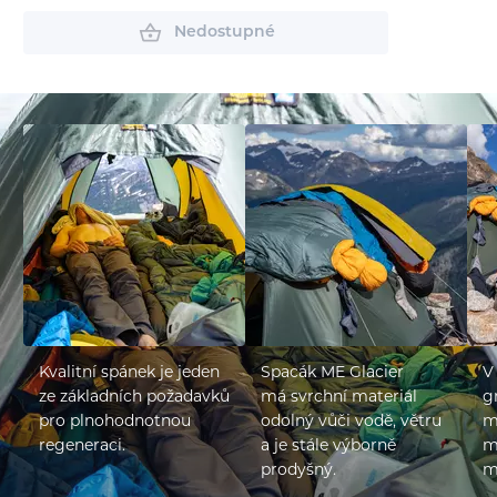
Nedostupné
Kvalitní spánek je jeden
Spacák ME Glacier
V
ze základních požadavků
má svrchní materiál
g
pro plnohodnotnou
odolný vůči vodě, větru
m
regeneraci.
a je stále výborně
m
prodyšný.
m