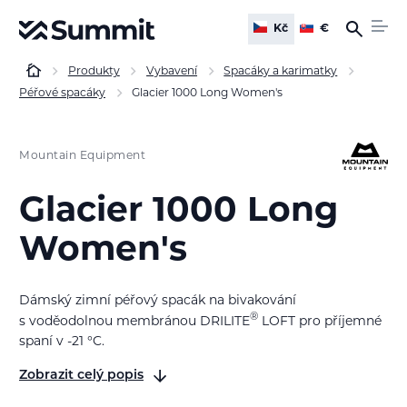
Kč
€
Produkty
Vybavení
Spacáky a karimatky
Péřové spacáky
Glacier 1000 Long Women's
Mountain Equipment
Glacier 1000 Long
Women's
Dámský zimní péřový spacák na bivakování
®
s voděodolnou membránou DRILITE
LOFT pro příjemné
spaní v -21 °C.
Zobrazit celý popis