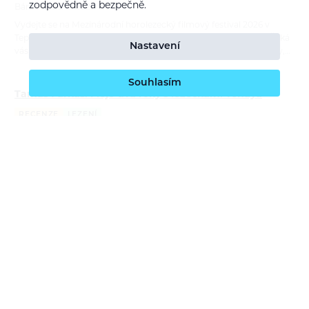
zodpovědně a bezpečně.
Bára Pilná
6. 8. 2026
Vydejte se na Mezinárodní horolezecký filmový festival 2026 v
Teplicích nad Metují a zastavte se u stánků Tenaya a Skylotec. Čeká
Nastavení
vás testování lezeček a lezeckého vybavení, praktické workshopy,…
Souhlasím
Tamás Farkas: Moje dva roky s lezečkami Tenaya
RECENZE
LEZENÍ
Bára Pilná
21. 7. 2026
Lezečky Tenaya používá maďarský lezec Tamás Farkas na závodech
i na skalách už téměř dva roky. V recenzi porovnává čtyři modely,
ukazuje jejich silné stránky a vysvětluje, kdy sahá po univerzální…
Report: ORTOVOX Bike Safety Sessions
REPORTÁŽ
CYKLISTIKA
Bára Pilná
26. 6. 2026
S příchodem nové cyklistické kolekce ORTOVOX Sequence jsme
navázali na naše dlouhodobé poslání — edukovat o bezpečném
pohyby v horách a tentokrát i na trailech. ORTOVOX Bike Safety