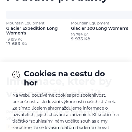
Mountain Equipment
Mountain Equipment
Glacier Expedition Long
Glacier 300 Long Women's
Women's
10 799
Kč
9 935
Kč
19 199
Kč
17 663
Kč
Cookies na cestu do
Informace, které by
hor
vás neměly obejít
Na webu používáme cookies pro spolehlivost,
bezpečnost a sledování výkonnosti našich stránek.
Za tímto účelem shromažďujeme informace o
Potkáme se na MHFF 2026 se značkami TENAYA a
uživatelích, jejich chování a zařízeních. Kliknutím na
SKYLOTEC
tlačítko "souhlasím" nám udělíte souhlas a my
POZVÁNKA
ALPINISMUS
LEZENÍ
VIA FERRATA
zaručíme, že se k vašim datům budeme chovat