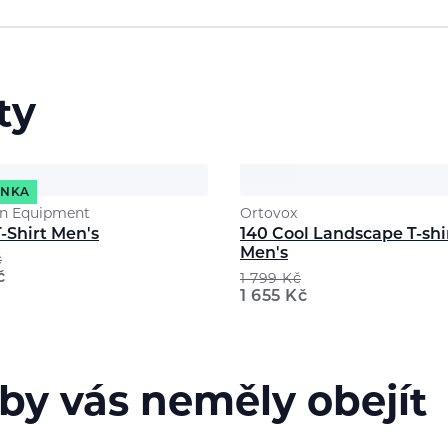
ty
INKA
n Equipment
Ortovox
T-Shirt Men's
140 Cool Landscape T-shi
Men's
č
č
1 799
Kč
1 655
Kč
 by vás neměly obejít