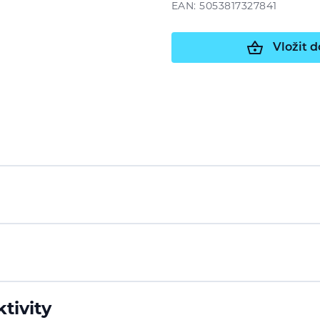
EAN: 5053817327841
Vložit d
tivity