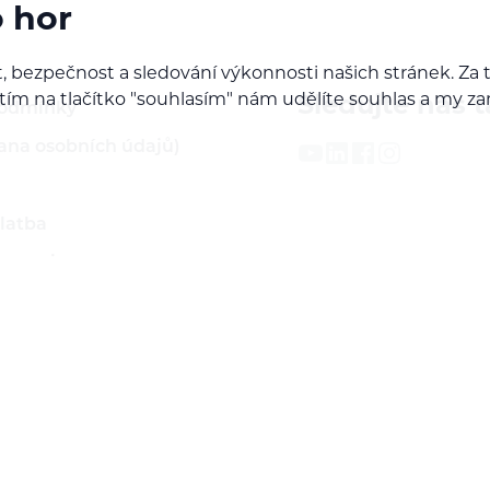
o hor
, bezpečnost a sledování výkonnosti našich stránek. Z
iknutím na tlačítko "souhlasím" nám udělíte souhlas a m
Sledujte nás t
podmínky
ana osobních údajů)
latba
 servis
ží
rodejcem našich značek
do B2B sekce