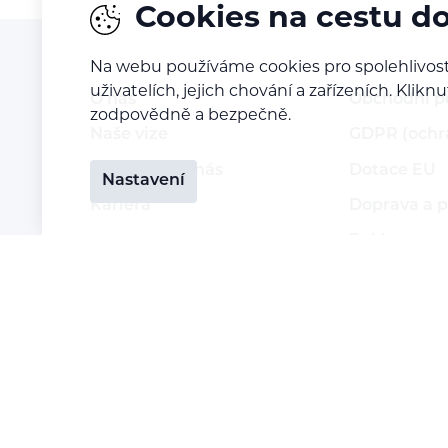
Cookies na cestu d
Na webu používáme cookies pro spolehlivost
uživatelích, jejich chování a zařízeních. Kl
O nás
Obchodní 
zodpovědně a bezpečně.
Naše vize
GDPR (ochr
Kontaktujte nás
Dotace EU
Nastavení
Kariéra
Doprava a p
Reklamace a
Vrácení zbo
Staňte se p
Přihlášení 