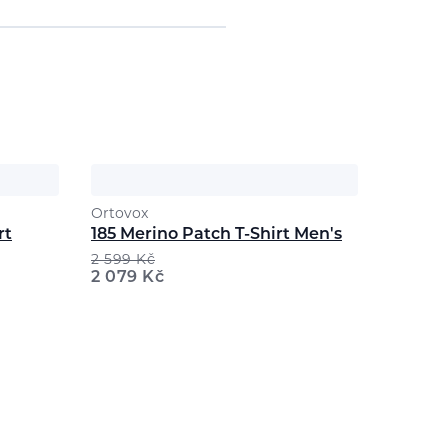
Ortovox
rt
185 Merino Patch T-Shirt Men's
2 599
Kč
2 079
Kč