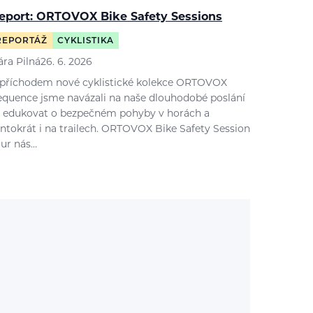
eport: ORTOVOX Bike Safety Sessions
REPORTÁŽ
CYKLISTIKA
ára Pilná
26. 6. 2026
 příchodem nové cyklistické kolekce ORTOVOX
equence jsme navázali na naše dlouhodobé poslání
 edukovat o bezpečném pohyby v horách a
entokrát i na trailech. ORTOVOX Bike Safety Session
our nás…