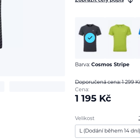
Zobrazit celý popis
Barva:
Cosmos Stripe
Doporučená cena: 1 299
K
Cena:
1 195
Kč
t
Velikost