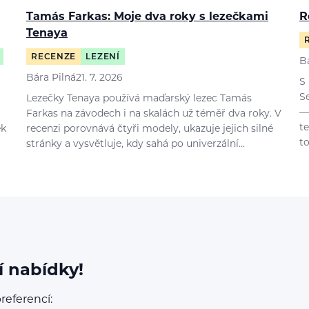
Tamás Farkas: Moje dva roky s lezečkami
R
Tenaya
RECENZE
LEZENÍ
B
Bára Pilná
21. 7. 2026
S
S
Lezečky Tenaya používá maďarský lezec Tamás
—
Farkas na závodech i na skalách už téměř dva roky. V
t
ek
recenzi porovnává čtyři modely, ukazuje jejich silné
t
stránky a vysvětluje, kdy sahá po univerzální…
í nabídky!
referencí: