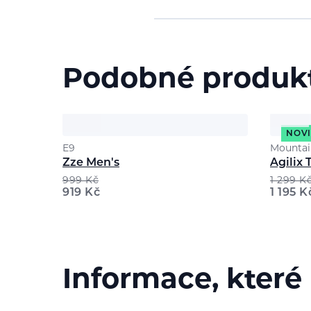
Podobné produk
NOV
E9
Mountai
Zze Men's
Agilix 
999
Kč
1 299
K
919
Kč
1 195
K
Informace, které