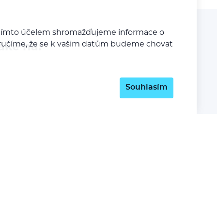
a tímto účelem shromažďujeme informace o
y zaručíme, že se k vašim datům budeme chovat
aké na:
Souhlasím