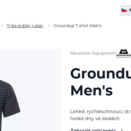
Trika krátký rukáv
Groundup T-shirt Men's
Mountain Equipment
Groundu
Men's
Lehké, rychleschnoucí, str
horké dny ve skalách.