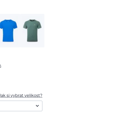
č
Jak si vybrat velikost?