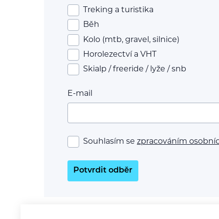
Treking a turistika
Běh
Kolo (mtb, gravel, silnice)
Horolezectví a VHT
Skialp / freeride / lyže / snb
E-mail
Souhlasím se
zpracováním osobní
Potvrdit odběr