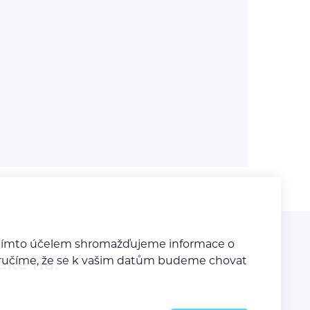
a tímto účelem shromažďujeme informace o
y zaručíme, že se k vašim datům budeme chovat
aké na: