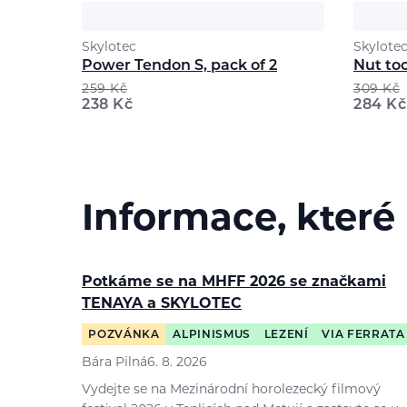
Skylotec
Skylote
Power Tendon S, pack of 2
Nut too
259
Kč
309
Kč
238
Kč
284
Kč
Informace, které
Potkáme se na MHFF 2026 se značkami
TENAYA a SKYLOTEC
POZVÁNKA
ALPINISMUS
LEZENÍ
VIA FERRATA
Bára Pilná
6. 8. 2026
Vydejte se na Mezinárodní horolezecký filmový