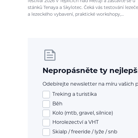
festival 2026 v Teplicích nad Metují a zastavte se u
stánků Tenaya a Skylotec. Čeká vás testování lezeč
a lezeckého vybavení, praktické workshopy,…
Nepropásněte ty nejlepš
Odebírejte newsletter na míru vašich p
Treking a turistika
Běh
Kolo (mtb, gravel, silnice)
Horolezectví a VHT
Skialp / freeride / lyže / snb