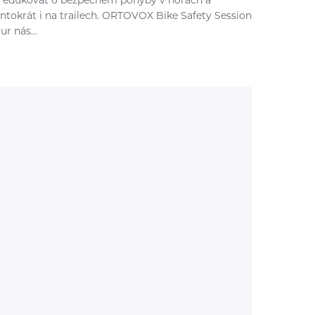
 edukovat o bezpečném pohyby v horách a
entokrát i na trailech. ORTOVOX Bike Safety Session
our nás…