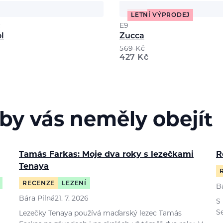
LETNÍ VÝPRODEJ
c
E9
l
Zucca
569
Kč
427
Kč
 by vás neměly obejít
Tamás Farkas: Moje dva roky s lezečkami
R
Tenaya
RECENZE
LEZENÍ
B
Bára Pilná
21. 7. 2026
S
S
Lezečky Tenaya používá maďarský lezec Tamás