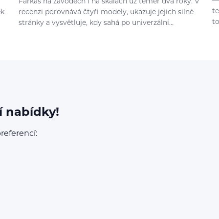
—
Farkas na závodech i na skalách už téměř dva roky. V
t
ek
recenzi porovnává čtyři modely, ukazuje jejich silné
t
stránky a vysvětluje, kdy sahá po univerzální…
í nabídky!
referencí: