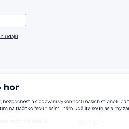
ch údajů
o hor
, bezpečnost a sledování výkonnosti našich stránek. Z
iknutím na tlačítko "souhlasím" nám udělíte souhlas a m
Sledujte nás t
podmínky
ana osobních údajů)