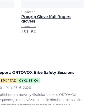
Skylotec
Progrip Glove (full fingers
gloves)
1 099
Kč
1 011
Kč
eport: ORTOVOX Bike Safety Sessions
REPORTÁŽ
CYKLISTIKA
ára Pilná
26. 6. 2026
 příchodem nové cyklistické kolekce ORTOVOX
equence jsme navázali na naše dlouhodobé poslání