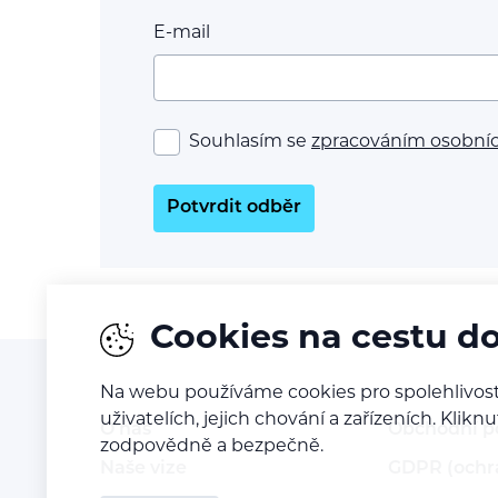
E-mail
Souhlasím se
zpracováním osobní
Potvrdit odběr
Cookies na cestu d
Na webu používáme cookies pro spolehlivost
uživatelích, jejich chování a zařízeních. Kl
O nás
Obchodní 
zodpovědně a bezpečně.
Naše vize
GDPR (ochr