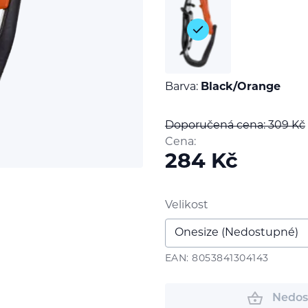
Barva:
Black/Orange
Doporučená cena: 309
Kč
Cena:
284
Kč
Velikost
EAN: 8053841304143
Nedos