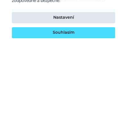
zodpovědně a bezpečně.
Potvrdit odběr
Nastavení
Souhlasím
O nás
Naše vize
Kontaktujte nás
Kariéra
Obchodní podmínky
GDPR (ochrana osobních údajů)
Dotace EU
Doprava a platba