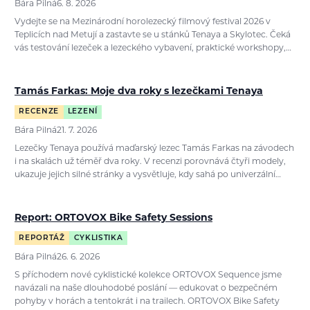
Bára Pilná
6. 8. 2026
Vydejte se na Mezinárodní horolezecký filmový festival 2026 v
Teplicích nad Metují a zastavte se u stánků Tenaya a Skylotec. Čeká
vás testování lezeček a lezeckého vybavení, praktické workshopy,…
Tamás Farkas: Moje dva roky s lezečkami Tenaya
RECENZE
LEZENÍ
Bára Pilná
21. 7. 2026
Lezečky Tenaya používá maďarský lezec Tamás Farkas na závodech
i na skalách už téměř dva roky. V recenzi porovnává čtyři modely,
ukazuje jejich silné stránky a vysvětluje, kdy sahá po univerzální…
Report: ORTOVOX Bike Safety Sessions
REPORTÁŽ
CYKLISTIKA
Bára Pilná
26. 6. 2026
S příchodem nové cyklistické kolekce ORTOVOX Sequence jsme
navázali na naše dlouhodobé poslání — edukovat o bezpečném
pohyby v horách a tentokrát i na trailech. ORTOVOX Bike Safety