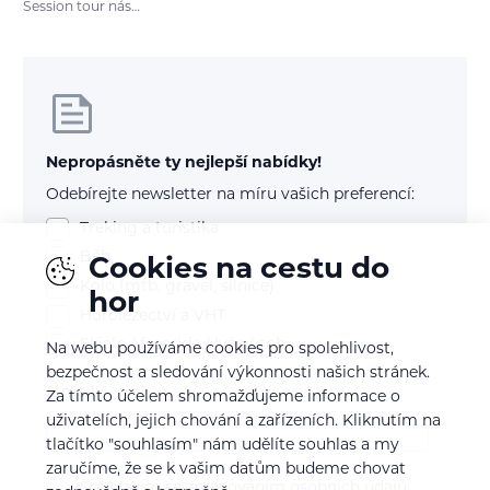
Session tour nás…
Nepropásněte ty nejlepší nabídky!
Odebírejte newsletter na míru vašich preferencí:
Treking a turistika
Běh
Cookies na cestu do
Kolo (mtb, gravel, silnice)
hor
Horolezectví a VHT
Skialp / freeride / lyže / snb
Na webu používáme cookies pro spolehlivost,
bezpečnost a sledování výkonnosti našich stránek.
E-mail
Za tímto účelem shromažďujeme informace o
uživatelích, jejich chování a zařízeních. Kliknutím na
tlačítko "souhlasím" nám udělíte souhlas a my
zaručíme, že se k vašim datům budeme chovat
Souhlasím se
zpracováním osobních údajů