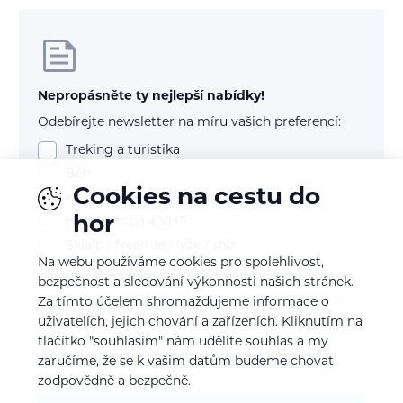
Nepropásněte ty nejlepší nabídky!
Odebírejte newsletter na míru vašich preferencí:
Treking a turistika
Běh
Cookies na cestu do
Kolo (mtb, gravel, silnice)
hor
Horolezectví a VHT
Skialp / freeride / lyže / snb
Na webu používáme cookies pro spolehlivost,
bezpečnost a sledování výkonnosti našich stránek.
E-mail
Za tímto účelem shromažďujeme informace o
uživatelích, jejich chování a zařízeních. Kliknutím na
tlačítko "souhlasím" nám udělíte souhlas a my
zaručíme, že se k vašim datům budeme chovat
Souhlasím se
zpracováním osobních údajů
zodpovědně a bezpečně.