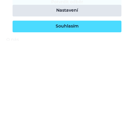
Potvrdit odběr
Nastavení
Souhlasím
O nás
Naše vize
Kontaktujte nás
Kariéra
Obchodní podmínky
GDPR (ochrana osobních údajů)
Dotace EU
Doprava a platba
Reklamace a servis
Vrácení zboží