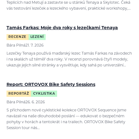
Teplicích nad Metují a zastavte se u stánků Tenaya a Skylotec. Čeká
vás testování lezeček a lezeckého vybavení, praktické workshopy,…
Tamás Farkas: Moje dva roky s lezečkami Tenaya
RECENZE
LEZENÍ
Bára Pilná
21. 7. 2026
Lezečky Tenaya používá maďarský lezec Tamás Farkas na závodech
i na skalách už téměř dva roky. V recenzi porovnává čtyři modely,
ukazuje jejich silné stránky a vysvětluje, kdy sahá po univerzální…
Report: ORTOVOX Bike Safety Sessions
REPORTÁŽ
CYKLISTIKA
Bára Pilná
26. 6. 2026
S příchodem nové cyklistické kolekce ORTOVOX Sequence jsme
navázali na naše dlouhodobé poslání — edukovat o bezpečném
pohyby v horách a tentokrát i na trailech. ORTOVOX Bike Safety
Session tour nás…