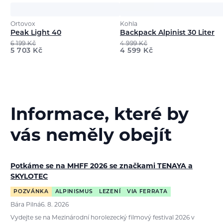
Ortovox
Kohla
Peak Light 40
Backpack Alpinist 30 Liter
6 199
Kč
4 999
Kč
5 703
Kč
4 599
Kč
Informace, které by
vás neměly obejít
Potkáme se na MHFF 2026 se značkami TENAYA a
SKYLOTEC
POZVÁNKA
ALPINISMUS
LEZENÍ
VIA FERRATA
Bára Pilná
6. 8. 2026
Vydejte se na Mezinárodní horolezecký filmový festival 2026 v