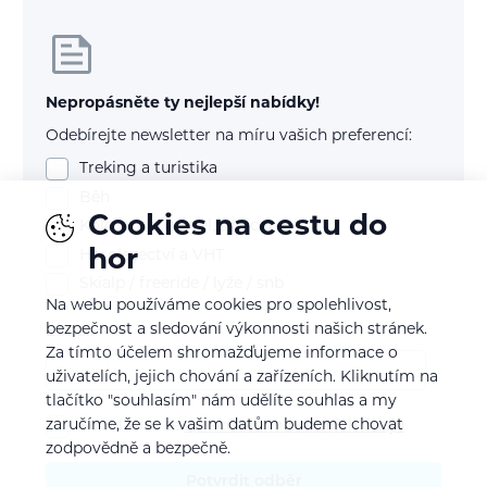
Nepropásněte ty nejlepší nabídky!
Odebírejte newsletter na míru vašich preferencí:
Treking a turistika
Běh
Cookies na cestu do
Kolo (mtb, gravel, silnice)
hor
Horolezectví a VHT
Skialp / freeride / lyže / snb
Na webu používáme cookies pro spolehlivost,
bezpečnost a sledování výkonnosti našich stránek.
E-mail
Za tímto účelem shromažďujeme informace o
uživatelích, jejich chování a zařízeních. Kliknutím na
tlačítko "souhlasím" nám udělíte souhlas a my
zaručíme, že se k vašim datům budeme chovat
Souhlasím se
zpracováním osobních údajů
zodpovědně a bezpečně.
Potvrdit odběr