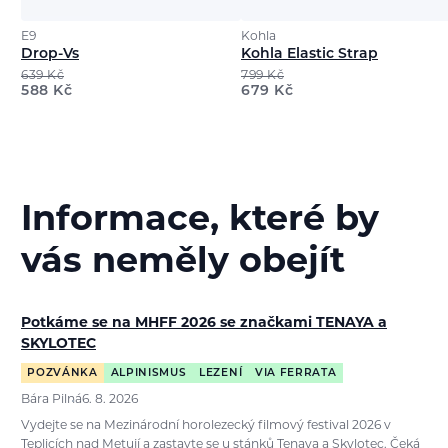
E9
Kohla
Drop-Vs
Kohla Elastic Strap
639
Kč
799
Kč
588
Kč
679
Kč
Informace, které by
vás neměly obejít
Potkáme se na MHFF 2026 se značkami TENAYA a
SKYLOTEC
POZVÁNKA
ALPINISMUS
LEZENÍ
VIA FERRATA
Bára Pilná
6. 8. 2026
Vydejte se na Mezinárodní horolezecký filmový festival 2026 v
Teplicích nad Metují a zastavte se u stánků Tenaya a Skylotec. Čeká