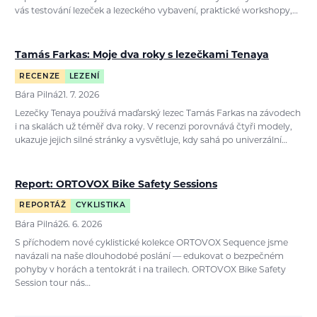
vás testování lezeček a lezeckého vybavení, praktické workshopy,…
Tamás Farkas: Moje dva roky s lezečkami Tenaya
RECENZE
LEZENÍ
Bára Pilná
21. 7. 2026
Lezečky Tenaya používá maďarský lezec Tamás Farkas na závodech
i na skalách už téměř dva roky. V recenzi porovnává čtyři modely,
ukazuje jejich silné stránky a vysvětluje, kdy sahá po univerzální…
Report: ORTOVOX Bike Safety Sessions
REPORTÁŽ
CYKLISTIKA
Bára Pilná
26. 6. 2026
S příchodem nové cyklistické kolekce ORTOVOX Sequence jsme
navázali na naše dlouhodobé poslání — edukovat o bezpečném
pohyby v horách a tentokrát i na trailech. ORTOVOX Bike Safety
Session tour nás…