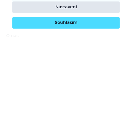
Nastavení
Souhlasím
O nás
Naše vize
Kontaktujte nás
Kariéra
Obchodní podmínky
GDPR (ochrana osobních údajů)
Dotace EU
Doprava a platba
Reklamace a servis
Vrácení zboží