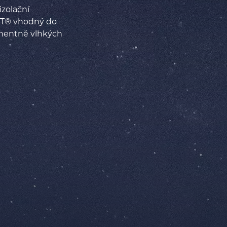
izolační
FT® vhodný do
nentně vlhkých