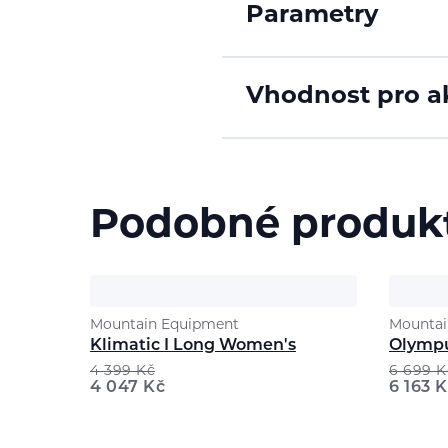
Parametry
Vhodnost pro ak
Podobné produk
Mountain Equipment
Mountai
Klimatic I Long Women's
Olympu
4 399
Kč
6 699
K
4 047
Kč
6 163
K