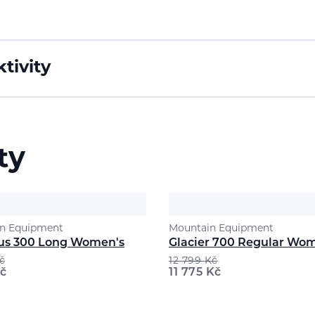
tivity
ty
n Equipment
Mountain Equipment
s 300 Long Women's
Glacier 700 Regular Wo
č
12 799
Kč
č
11 775
Kč