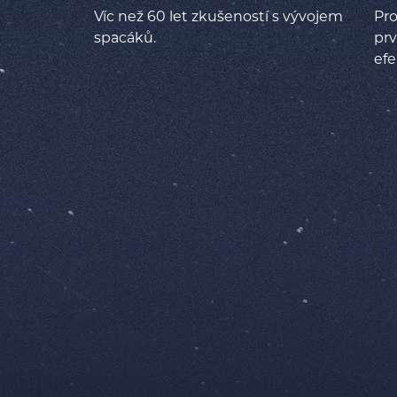
Víc než 60 let zkušeností s vývojem
Pro
spacáků.
prv
efe