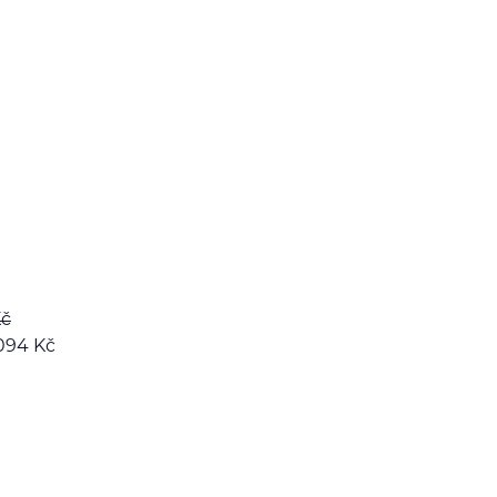
č
 094
Kč