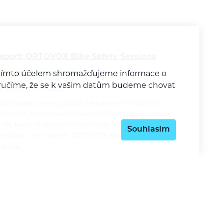
eport: ORTOVOX Bike Safety Sessions
a tímto účelem shromažďujeme informace o
REPORTÁŽ
CYKLISTIKA
y zaručíme, že se k vašim datům budeme chovat
ára Pilná
26. 6. 2026
 příchodem nové cyklistické kolekce ORTOVOX
equence jsme navázali na naše dlouhodobé poslání
 edukovat o bezpečném pohyby v horách a
Souhlasím
entokrát i na trailech. ORTOVOX Bike Safety Session
our nás…