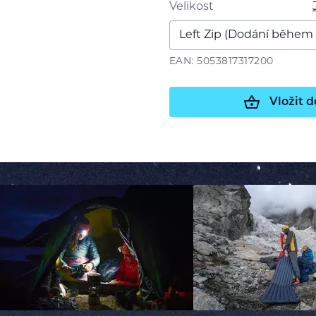
Velikost
EAN: 5053817317200
Vložit d