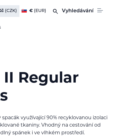
Kč
(CZK)
€
(EUR)
Vyhledávání
s
 II Regular
s
 spacák využívající 90% recyklovanou izolaci
yklované tkaniny. Vhodný na cestování od
dlný spánek i ve vlhkém prostředí.