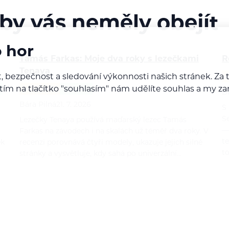
 by vás neměly obejít
o hor
Tamás Farkas: Moje dva roky s lezečkami
R
Tenaya
, bezpečnost a sledování výkonnosti našich stránek. Z
iknutím na tlačítko "souhlasím" nám udělíte souhlas a m
RECENZE
LEZENÍ
B
Bára Pilná
21. 7. 2026
S
S
Lezečky Tenaya používá maďarský lezec Tamás
—
Farkas na závodech i na skalách už téměř dva roky. V
t
ek
recenzi porovnává čtyři modely, ukazuje jejich silné
t
stránky a vysvětluje, kdy sahá po univerzální…