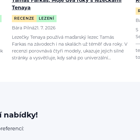
Tamás Farkas: Moje dva roky s lezečkami
R
Tenaya
RECENZE
LEZENÍ
B
Bára Pilná
21. 7. 2026
S
S
Lezečky Tenaya používá maďarský lezec Tamás
—
Farkas na závodech i na skalách už téměř dva roky. V
t
ek
recenzi porovnává čtyři modely, ukazuje jejich silné
t
stránky a vysvětluje, kdy sahá po univerzální…
í nabídky!
referencí: