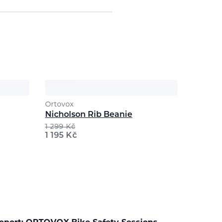
Ortovox
Nicholson Rib Beanie
1 299
Kč
1 195
Kč