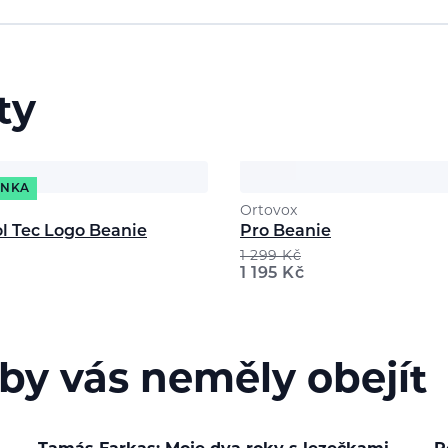
ty
INKA
Ortovox
ol Tec Logo Beanie
Pro Beanie
1 299
Kč
1 195
Kč
 by vás neměly obejít