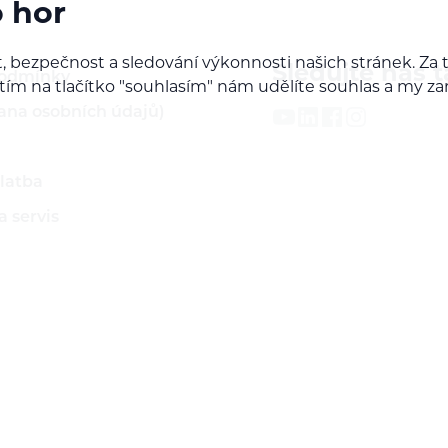
o hor
, bezpečnost a sledování výkonnosti našich stránek. Z
Sledujte nás t
podmínky
iknutím na tlačítko "souhlasím" nám udělíte souhlas a m
ana osobních údajů)
latba
 servis
ží
rodejcem našich značek
do B2B sekce