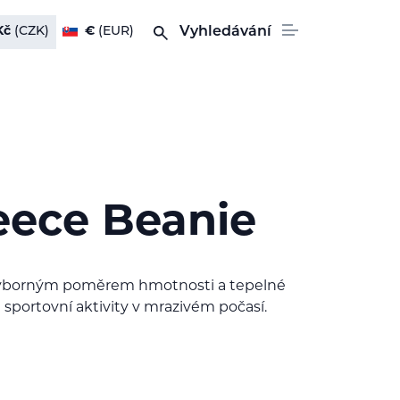
Kč
(CZK)
€
(EUR)
Vyhledávání
leece Beanie
 výborným poměrem hmotnosti a tepelné
é sportovní aktivity v mrazivém počasí.