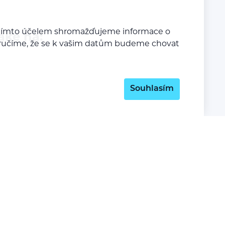
a tímto účelem shromažďujeme informace o
aké na:
y zaručíme, že se k vašim datům budeme chovat
Souhlasím