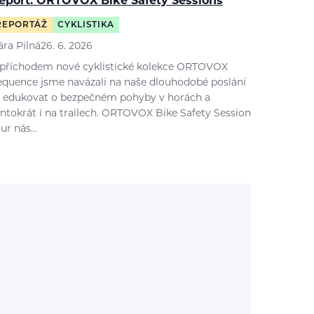
eport: ORTOVOX Bike Safety Sessions
REPORTÁŽ
CYKLISTIKA
ára Pilná
26. 6. 2026
 příchodem nové cyklistické kolekce ORTOVOX
equence jsme navázali na naše dlouhodobé poslání
 edukovat o bezpečném pohyby v horách a
entokrát i na trailech. ORTOVOX Bike Safety Session
our nás…