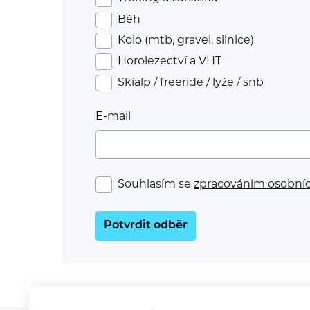
Běh
Kolo (mtb, gravel, silnice)
Horolezectví a VHT
Skialp / freeride / lyže / snb
E-mail
Souhlasím se
zpracováním osobní
Potvrdit odběr