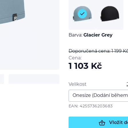
Barva:
Glacier Grey
Doporučená cena: 1 199
K
Cena:
1 103
Kč
Velikost
t
EAN: 4255736203683
Vložit d