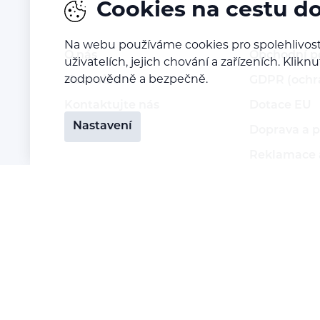
Cookies na cestu d
Na webu používáme cookies pro spolehlivost
O nás
Obchodní 
uživatelích, jejich chování a zařízeních. Kl
zodpovědně a bezpečně.
Naše vize
GDPR (ochr
Kontaktujte nás
Dotace EU
Nastavení
Kariéra
Doprava a p
Reklamace a
Vrácení zbo
Staňte se p
Přihlášení 