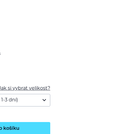
č
Jak si vybrat velikost?
o košíku