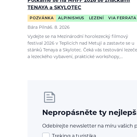
Potkáme se na MHFF 2026 se značkami
TENAYA a SKYLOTEC
POZVÁNKA
ALPINISMUS
LEZENÍ
VIA FERRATA
Bára Pilná
6. 8. 2026
Vydejte se na Mezinárodní horolezecký filmový
festival 2026 v Teplicích nad Metují a zastavte se u
stánků Tenaya a Skylotec. Čeká vás testování lezeč
a lezeckého vybavení, praktické workshopy,…
Nepropásněte ty nejlepš
Odebírejte newsletter na míru vašich p
Treking a turistika