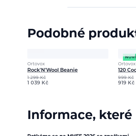
Podobné produk
NOV
Ortovox
Ortovox
Rock'N'Wool Beanie
120 Co
1 299
Kč
999
Kč
1 039
Kč
919
Kč
Informace, které