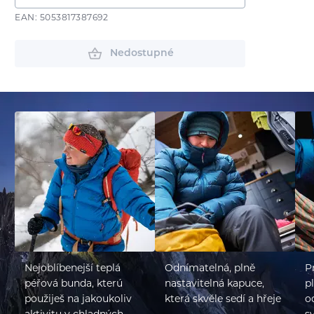
EAN: 5053817387692
Nedostupné
Nejoblíbenejší teplá
Odnímatelná, plně
P
péřová bunda, kterú
nastavitelná kapuce,
p
použiješ na jakoukoliv
která skvěle sedí a hřeje
o