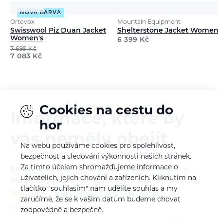
NOVÁ BARVA
Ortovox
Mountain Equipment
Swisswool Piz Duan Jacket
Shelterstone Jacket Women
Women's
6 399
Kč
7 699
Kč
7 083
Kč
Cookies na cestu do
Informace, které by
hor
vás neměly obejít
Na webu používáme cookies pro spolehlivost,
bezpečnost a sledování výkonnosti našich stránek.
Za tímto účelem shromažďujeme informace o
Potkáme se na MHFF 2026 se značkami TENAYA a
uživatelích, jejich chování a zařízeních. Kliknutím na
SKYLOTEC
tlačítko "souhlasím" nám udělíte souhlas a my
POZVÁNKA
ALPINISMUS
LEZENÍ
VIA FERRATA
zaručíme, že se k vašim datům budeme chovat
Bára Pilná
6. 8. 2026
zodpovědně a bezpečně.