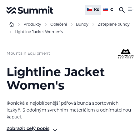
Kč
€
Produkty
Oblečení
Bundy
Zateplené bundy
Lightline Jacket Women's
Mountain Equipment
Lightline Jacket
Women's
Ikonická a nejoblíbenější péřová bunda sportovních
lezkyň. S odolným svrchním materiálem a odnímatelnou
kapucí.
Zobrazit celý popis