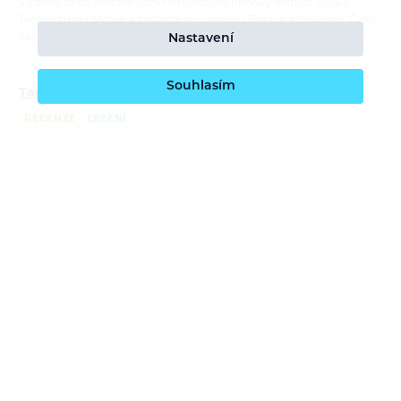
Vydejte se na Mezinárodní horolezecký filmový festival 2026 v
Teplicích nad Metují a zastavte se u stánků Tenaya a Skylotec. Čeká
vás testování lezeček a lezeckého vybavení, praktické workshopy,…
Nastavení
Souhlasím
Tamás Farkas: Moje dva roky s lezečkami Tenaya
RECENZE
LEZENÍ
Bára Pilná
21. 7. 2026
Lezečky Tenaya používá maďarský lezec Tamás Farkas na závodech
i na skalách už téměř dva roky. V recenzi porovnává čtyři modely,
ukazuje jejich silné stránky a vysvětluje, kdy sahá po univerzální…
Report: ORTOVOX Bike Safety Sessions
REPORTÁŽ
CYKLISTIKA
Bára Pilná
26. 6. 2026
S příchodem nové cyklistické kolekce ORTOVOX Sequence jsme
navázali na naše dlouhodobé poslání — edukovat o bezpečném
pohyby v horách a tentokrát i na trailech. ORTOVOX Bike Safety
Session tour nás…