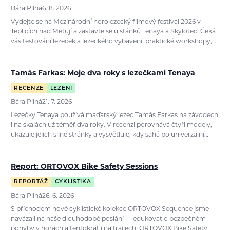
Bára Pilná
6. 8. 2026
Vydejte se na Mezinárodní horolezecký filmový festival 2026 v
Teplicích nad Metují a zastavte se u stánků Tenaya a Skylotec. Čeká
vás testování lezeček a lezeckého vybavení, praktické workshopy,…
Tamás Farkas: Moje dva roky s lezečkami Tenaya
RECENZE
LEZENÍ
Bára Pilná
21. 7. 2026
Lezečky Tenaya používá maďarský lezec Tamás Farkas na závodech
i na skalách už téměř dva roky. V recenzi porovnává čtyři modely,
ukazuje jejich silné stránky a vysvětluje, kdy sahá po univerzální…
Report: ORTOVOX Bike Safety Sessions
REPORTÁŽ
CYKLISTIKA
Bára Pilná
26. 6. 2026
S příchodem nové cyklistické kolekce ORTOVOX Sequence jsme
navázali na naše dlouhodobé poslání — edukovat o bezpečném
pohyby v horách a tentokrát i na trailech. ORTOVOX Bike Safety