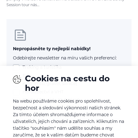
Session tour nás…
Nepropásněte ty nejlepší nabídky!
Odebírejte newsletter na míru vašich preferencí:
Treking a turistika
Běh
Cookies na cestu do
Kolo (mtb, gravel, silnice)
hor
Horolezectví a VHT
Skialp / freeride / lyže / snb
Na webu používáme cookies pro spolehlivost,
bezpečnost a sledování výkonnosti našich stránek.
E-mail
Za tímto účelem shromažďujeme informace o
uživatelích, jejich chování a zařízeních. Kliknutím na
tlačítko "souhlasím" nám udělíte souhlas a my
zaručíme, že se k vašim datům budeme chovat