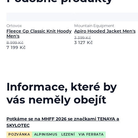
Ortovox
Mountain Equipment
Fleece Gp Classic Knit Hoody
Apiro Hooded Jacket Men's
Men's
3 399
Kč
3 127
Kč
8 999
Kč
7 199
Kč
Informace, které by
vás neměly obejít
Potkáme se na MHFF 2026 se značkami TENAYA a
SKYLOTEC
POZVÁNKA
ALPINISMUS
LEZENÍ
VIA FERRATA