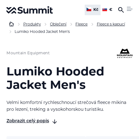
Kč
€
Produkty
Oblečení
Fleece
Fleece s kapucí
Lumiko Hooded Jacket Men's
Mountain Equipment
Lumiko Hooded
Jacket Men's
Velmi komfortní rychleschnoucí strečová fleece mikina
pro lezení, treking a vysokohorskou turistiku.
Zobrazit celý popis