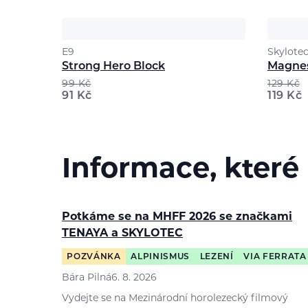
E9
Skylote
Strong Hero Block
Magnes
99
Kč
129
Kč
91
Kč
119
Kč
Informace, které
Potkáme se na MHFF 2026 se značkami
TENAYA a SKYLOTEC
POZVÁNKA
ALPINISMUS
LEZENÍ
VIA FERRATA
Bára Pilná
6. 8. 2026
Vydejte se na Mezinárodní horolezecký filmový