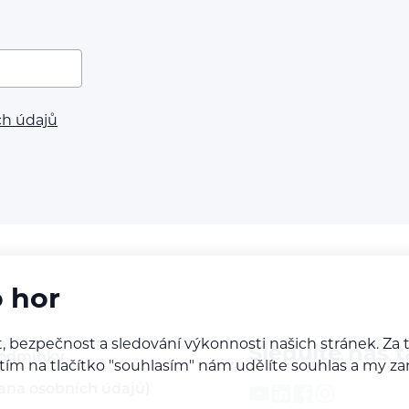
ch údajů
o hor
, bezpečnost a sledování výkonnosti našich stránek. Z
Sledujte nás t
podmínky
iknutím na tlačítko "souhlasím" nám udělíte souhlas a m
ana osobních údajů)