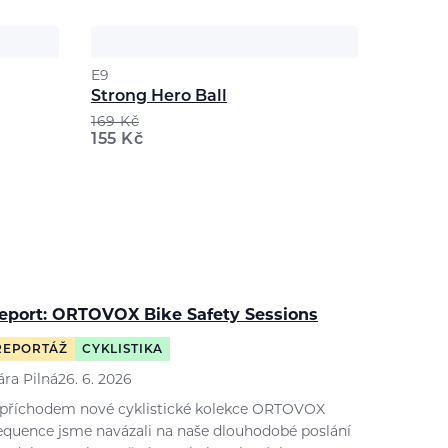
E9
Strong Hero Ball
169
Kč
155
Kč
eport: ORTOVOX Bike Safety Sessions
REPORTÁŽ
CYKLISTIKA
ára Pilná
26. 6. 2026
 příchodem nové cyklistické kolekce ORTOVOX
equence jsme navázali na naše dlouhodobé poslání