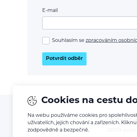
E-mail
Souhlasím se
zpracováním osobní
Potvrdit odběr
Cookies na cestu d
Na webu používáme cookies pro spolehlivost
O nás
Obchodní 
uživatelích, jejich chování a zařízeních. Kl
zodpovědně a bezpečně.
Naše vize
GDPR (ochr