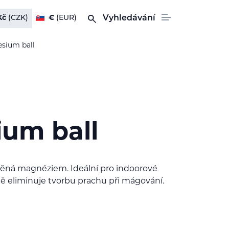
Kč
(CZK)
€
(EUR)
Vyhledávání
sium ball
um ball
lněná magnéziem. Ideální pro indoorové
rmě eliminuje tvorbu prachu při mágování.