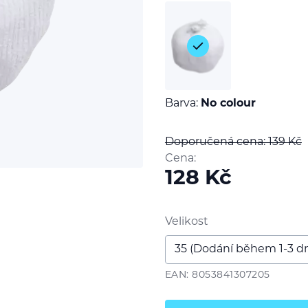
Barva:
No colour
Doporučená cena: 139
Kč
Cena:
128
Kč
Velikost
EAN: 8053841307205