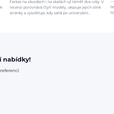
—
Farkas na závodech i na skalách už téměř dva roky. V
t
ek
recenzi porovnává čtyři modely, ukazuje jejich silné
t
stránky a vysvětluje, kdy sahá po univerzální…
í nabídky!
referencí: