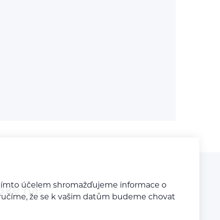
a tímto účelem shromažďujeme informace o
aké na:
y zaručíme, že se k vašim datům budeme chovat