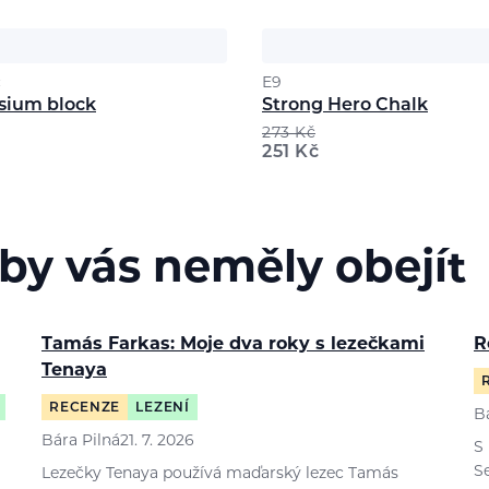
c
E9
ium block
Strong Hero Chalk
273
Kč
251
Kč
 by vás neměly obejít
Tamás Farkas: Moje dva roky s lezečkami
R
Tenaya
RECENZE
LEZENÍ
B
Bára Pilná
21. 7. 2026
S
S
Lezečky Tenaya používá maďarský lezec Tamás