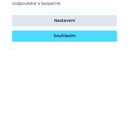
zodpovědně a bezpečně.
Potvrdit odběr
Nastavení
Souhlasím
O nás
Naše vize
Kontaktujte nás
Kariéra
Obchodní podmínky
GDPR (ochrana osobních údajů)
Dotace EU
Doprava a platba
Reklamace a servis