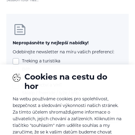
Session tour nás…
Nepropásněte ty nejlepší nabídky!
Odebírejte newsletter na míru vašich preferencí:
Treking a turistika
Běh
Cookies na cestu do
Kolo (mtb, gravel, silnice)
hor
Horolezectví a VHT
Skialp / freeride / lyže / snb
Na webu používáme cookies pro spolehlivost,
bezpečnost a sledování výkonnosti našich stránek.
E-mail
Za tímto účelem shromažďujeme informace o
uživatelích, jejich chování a zařízeních. Kliknutím na
tlačítko "souhlasím" nám udělíte souhlas a my
zaručíme, že se k vašim datům budeme chovat
Souhlasím se
zpracováním osobních údajů