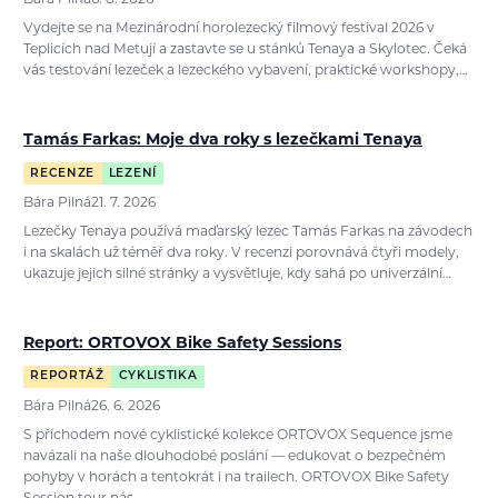
Bára Pilná
6. 8. 2026
Vydejte se na Mezinárodní horolezecký filmový festival 2026 v
Teplicích nad Metují a zastavte se u stánků Tenaya a Skylotec. Čeká
vás testování lezeček a lezeckého vybavení, praktické workshopy,…
Tamás Farkas: Moje dva roky s lezečkami Tenaya
RECENZE
LEZENÍ
Bára Pilná
21. 7. 2026
Lezečky Tenaya používá maďarský lezec Tamás Farkas na závodech
i na skalách už téměř dva roky. V recenzi porovnává čtyři modely,
ukazuje jejich silné stránky a vysvětluje, kdy sahá po univerzální…
Report: ORTOVOX Bike Safety Sessions
REPORTÁŽ
CYKLISTIKA
Bára Pilná
26. 6. 2026
S příchodem nové cyklistické kolekce ORTOVOX Sequence jsme
navázali na naše dlouhodobé poslání — edukovat o bezpečném
pohyby v horách a tentokrát i na trailech. ORTOVOX Bike Safety