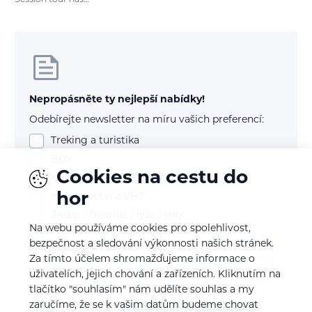
Session tour nás…
Nepropásněte ty nejlepší nabídky!
Odebírejte newsletter na míru vašich preferencí:
Treking a turistika
Běh
Cookies na cestu do
Kolo (mtb, gravel, silnice)
hor
Horolezectví a VHT
Skialp / freeride / lyže / snb
Na webu používáme cookies pro spolehlivost,
bezpečnost a sledování výkonnosti našich stránek.
E-mail
Za tímto účelem shromažďujeme informace o
uživatelích, jejich chování a zařízeních. Kliknutím na
tlačítko "souhlasím" nám udělíte souhlas a my
zaručíme, že se k vašim datům budeme chovat
Souhlasím se
zpracováním osobních údajů