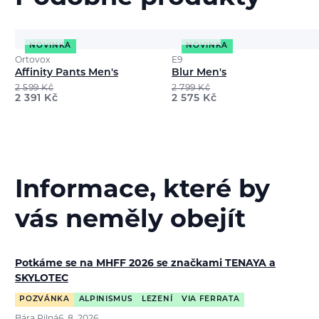
NOVINKA
NOVINKA
Ortovox
E9
Affinity Pants Men's
Blur Men's
2 599
Kč
2 799
Kč
2 391
Kč
2 575
Kč
Informace, které by
vás neměly obejít
Potkáme se na MHFF 2026 se značkami TENAYA a
SKYLOTEC
POZVÁNKA
ALPINISMUS
LEZENÍ
VIA FERRATA
Bára Pilná
6. 8. 2026