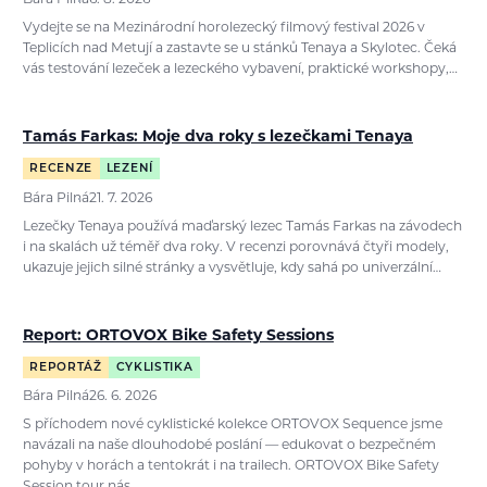
Vydejte se na Mezinárodní horolezecký filmový festival 2026 v
Teplicích nad Metují a zastavte se u stánků Tenaya a Skylotec. Čeká
vás testování lezeček a lezeckého vybavení, praktické workshopy,…
Tamás Farkas: Moje dva roky s lezečkami Tenaya
RECENZE
LEZENÍ
Bára Pilná
21. 7. 2026
Lezečky Tenaya používá maďarský lezec Tamás Farkas na závodech
i na skalách už téměř dva roky. V recenzi porovnává čtyři modely,
ukazuje jejich silné stránky a vysvětluje, kdy sahá po univerzální…
Report: ORTOVOX Bike Safety Sessions
REPORTÁŽ
CYKLISTIKA
Bára Pilná
26. 6. 2026
S příchodem nové cyklistické kolekce ORTOVOX Sequence jsme
navázali na naše dlouhodobé poslání — edukovat o bezpečném
pohyby v horách a tentokrát i na trailech. ORTOVOX Bike Safety