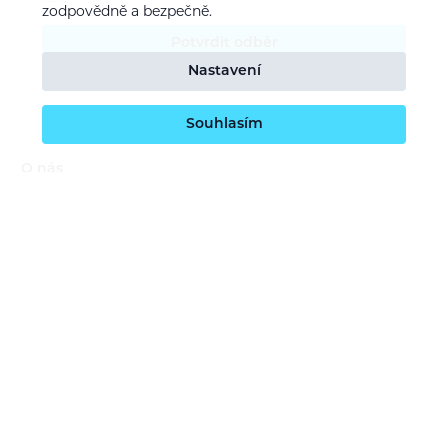
zodpovědně a bezpečně.
Potvrdit odběr
Nastavení
Souhlasím
O nás
Naše vize
Kontaktujte nás
Kariéra
Obchodní podmínky
GDPR (ochrana osobních údajů)
Dotace EU
Doprava a platba
Reklamace a servis