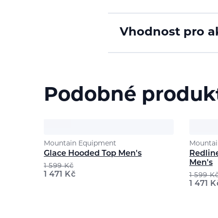
Vhodnost pro ak
Podobné produk
Mountain Equipment
Mountai
Glace Hooded Top Men's
Redline
Men's
1 599
Kč
1 471
Kč
1 599
K
1 471
K