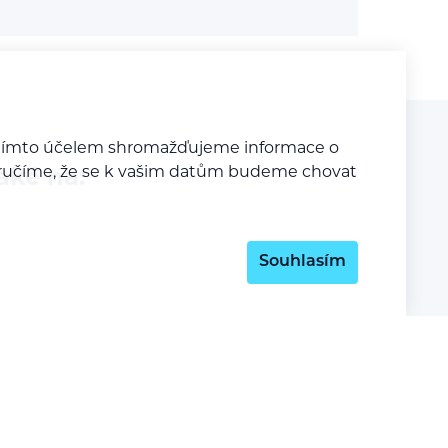
a tímto účelem shromažďujeme informace o
y zaručíme, že se k vašim datům budeme chovat
aké na:
Souhlasím