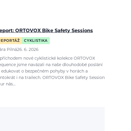
eport: ORTOVOX Bike Safety Sessions
REPORTÁŽ
CYKLISTIKA
ára Pilná
26. 6. 2026
 příchodem nové cyklistické kolekce ORTOVOX
equence jsme navázali na naše dlouhodobé poslání
 edukovat o bezpečném pohyby v horách a
entokrát i na trailech. ORTOVOX Bike Safety Session
our nás…