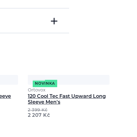
NOVINKA
Ortovox
leeve
120 Cool Tec Fast Upward Long
Sleeve Men's
2 399
Kč
2 207
Kč