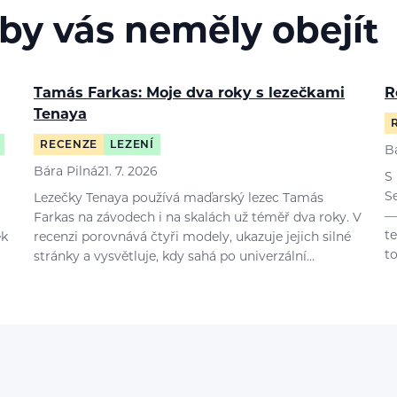
 by vás neměly obejít
Tamás Farkas: Moje dva roky s lezečkami
R
Tenaya
RECENZE
LEZENÍ
B
Bára Pilná
21. 7. 2026
S
S
Lezečky Tenaya používá maďarský lezec Tamás
—
Farkas na závodech i na skalách už téměř dva roky. V
t
ek
recenzi porovnává čtyři modely, ukazuje jejich silné
t
stránky a vysvětluje, kdy sahá po univerzální…