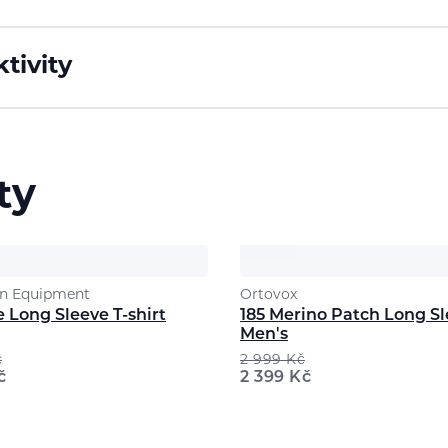
tivity
ty
n Equipment
Ortovox
 Long Sleeve T-shirt
185 Merino Patch Long S
Men's
č
2 999
Kč
č
2 399
Kč