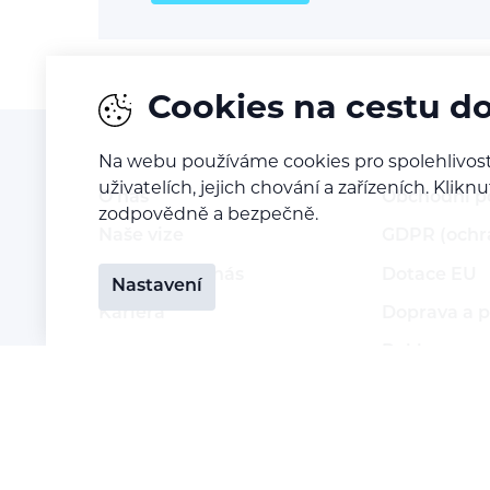
Cookies na cestu d
Na webu používáme cookies pro spolehlivost
uživatelích, jejich chování a zařízeních. Kl
O nás
Obchodní 
zodpovědně a bezpečně.
Naše vize
GDPR (ochr
Kontaktujte nás
Dotace EU
Nastavení
Kariéra
Doprava a p
Reklamace a
Vrácení zbo
Staňte se p
Přihlášení 