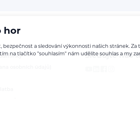
o hor
, bezpečnost a sledování výkonnosti našich stránek. Z
iknutím na tlačítko "souhlasím" nám udělíte souhlas a m
Sledujte nás t
podmínky
ana osobních údajů)
latba
 servis
ží
rodejcem našich značek
do B2B sekce