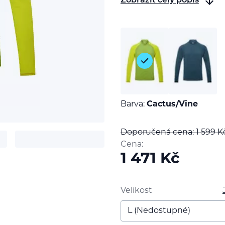
Zobrazit celý popis
Barva:
Cactus/Vine
Doporučená cena: 1 599
K
Cena:
1 471
Kč
t
Velikost