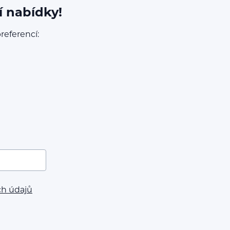
í nabídky!
referencí:
ch údajů