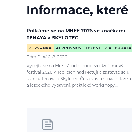
Informace, které
Potkáme se na MHFF 2026 se značkami
TENAYA a SKYLOTEC
POZVÁNKA
ALPINISMUS
LEZENÍ
VIA FERRATA
Bára Pilná
6. 8. 2026
Vydejte se na Mezinárodní horolezecký filmový
festival 2026 v Teplicích nad Metují a zastavte se u
stánků Tenaya a Skylotec. Čeká vás testování lezeč
a lezeckého vybavení, praktické workshopy,…