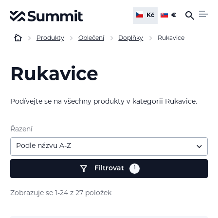
Kč
€
Produkty
Oblečení
Doplňky
Rukavice
Rukavice
Podívejte se na všechny produkty v kategorii Rukavice.
Řazení
Podle názvu A-Z
Filtrovat
Zobrazuje se 1-24 z 27 položek