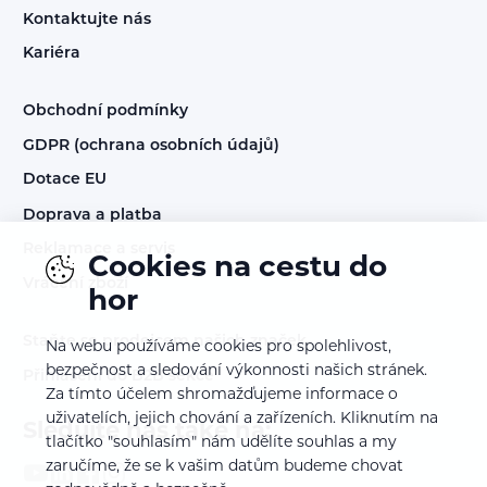
Kontaktujte nás
Kariéra
Obchodní podmínky
GDPR (ochrana osobních údajů)
Dotace EU
Doprava a platba
Reklamace a servis
Cookies na cestu do
Vrácení zboží
hor
Staňte se prodejcem našich značek
Na webu používáme cookies pro spolehlivost,
bezpečnost a sledování výkonnosti našich stránek.
Přihlášení do B2B sekce
Za tímto účelem shromažďujeme informace o
uživatelích, jejich chování a zařízeních. Kliknutím na
Sledujte nás také na:
tlačítko "souhlasím" nám udělíte souhlas a my
zaručíme, že se k vašim datům budeme chovat