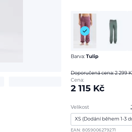
Barva:
Tulip
Doporučená cena: 2 299
K
Cena:
2 115
Kč
t
Velikost
EAN: 8059006279271