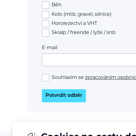
Běh
Kolo (mtb, gravel, silnice)
Horolezectví a VHT
Skialp / freeride / lyže / snb
E-mail
Souhlasím se
zpracováním osobní
Potvrdit odběr