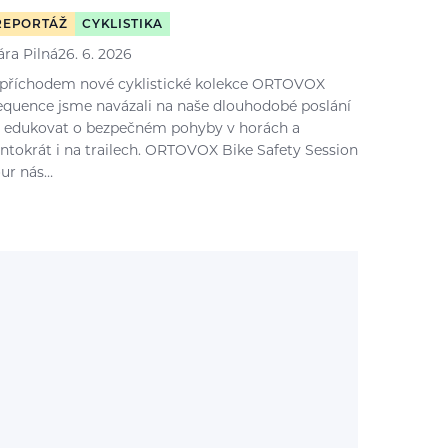
REPORTÁŽ
CYKLISTIKA
ára Pilná
26. 6. 2026
 příchodem nové cyklistické kolekce ORTOVOX
equence jsme navázali na naše dlouhodobé poslání
 edukovat o bezpečném pohyby v horách a
entokrát i na trailech. ORTOVOX Bike Safety Session
our nás…