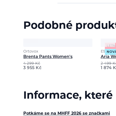
Podobné produk
LETN
Ortovox
E9
NOV
Brenta Pants Women's
Aria W
4 299
Kč
2 499
K
3 955
Kč
1 874
K
Informace, které
Potkáme se na MHFF 2026 se značkami