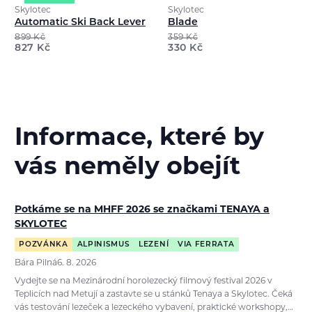
Skylotec
Skylotec
Automatic Ski Back Lever
Blade
899
Kč
359
Kč
827
Kč
330
Kč
Informace, které by
vás neměly obejít
Potkáme se na MHFF 2026 se značkami TENAYA a
SKYLOTEC
POZVÁNKA
ALPINISMUS
LEZENÍ
VIA FERRATA
Bára Pilná
6. 8. 2026
Vydejte se na Mezinárodní horolezecký filmový festival 2026 v
Teplicích nad Metují a zastavte se u stánků Tenaya a Skylotec. Čeká
vás testování lezeček a lezeckého vybavení, praktické workshopy,…