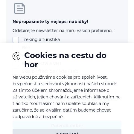
Nepropásněte ty nejlepší nabídky!
Odebírejte newsletter na míru vašich preferencí:
Treking a turistika
Běh
Cookies na cestu do
Kolo (mtb, gravel, silnice)
hor
Horolezectví a VHT
Skialp / freeride / lyže / snb
Na webu používáme cookies pro spolehlivost,
bezpečnost a sledování výkonnosti našich stránek.
E-mail
Za tímto účelem shromažďujeme informace o
uživatelích, jejich chování a zařízeních. Kliknutím na
tlačítko "souhlasím" nám udělíte souhlas a my
zaručíme, že se k vašim datům budeme chovat
Souhlasím se
zpracováním osobních údajů
zodpovědně a bezpečně.
Potvrdit odběr