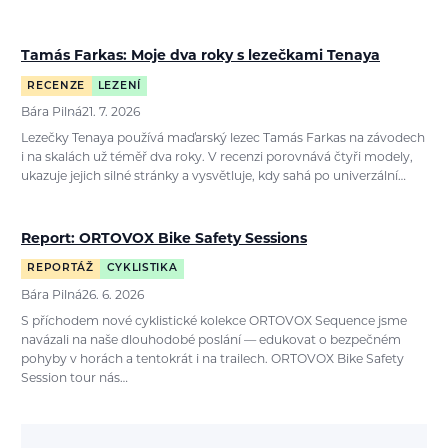
Tamás Farkas: Moje dva roky s lezečkami Tenaya
RECENZE
LEZENÍ
Bára Pilná
21. 7. 2026
Lezečky Tenaya používá maďarský lezec Tamás Farkas na závodech
i na skalách už téměř dva roky. V recenzi porovnává čtyři modely,
ukazuje jejich silné stránky a vysvětluje, kdy sahá po univerzální…
Report: ORTOVOX Bike Safety Sessions
REPORTÁŽ
CYKLISTIKA
Bára Pilná
26. 6. 2026
S příchodem nové cyklistické kolekce ORTOVOX Sequence jsme
navázali na naše dlouhodobé poslání — edukovat o bezpečném
pohyby v horách a tentokrát i na trailech. ORTOVOX Bike Safety
Session tour nás…