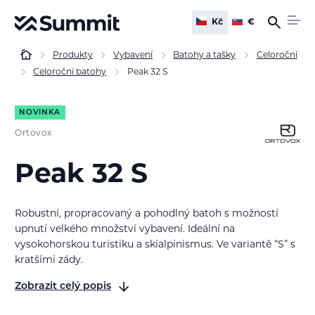
Kč
€
Produkty
Vybavení
Batohy a tašky
Celoroční
Celoroční batohy
Peak 32 S
NOVINKA
Ortovox
Peak 32 S
Robustní, propracovaný a pohodlný batoh s možností
upnutí velkého množství vybavení. Ideální na
vysokohorskou turistiku a skialpinismus. Ve variantě “S” s
kratšími zády.
Zobrazit celý popis