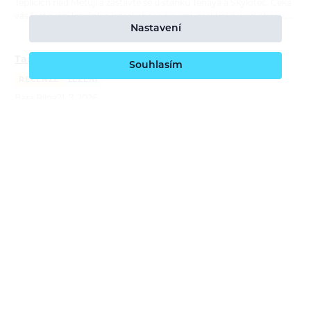
Teplicích nad Metují a zastavte se u stánků Tenaya a Skylotec. Čeká
vás testování lezeček a lezeckého vybavení, praktické workshopy,…
Nastavení
Tamás Farkas: Moje dva roky s lezečkami Tenaya
Souhlasím
RECENZE
LEZENÍ
Bára Pilná
21. 7. 2026
Lezečky Tenaya používá maďarský lezec Tamás Farkas na závodech
i na skalách už téměř dva roky. V recenzi porovnává čtyři modely,
ukazuje jejich silné stránky a vysvětluje, kdy sahá po univerzální…
Report: ORTOVOX Bike Safety Sessions
REPORTÁŽ
CYKLISTIKA
Bára Pilná
26. 6. 2026
S příchodem nové cyklistické kolekce ORTOVOX Sequence jsme
navázali na naše dlouhodobé poslání — edukovat o bezpečném
pohyby v horách a tentokrát i na trailech. ORTOVOX Bike Safety
Session tour nás…