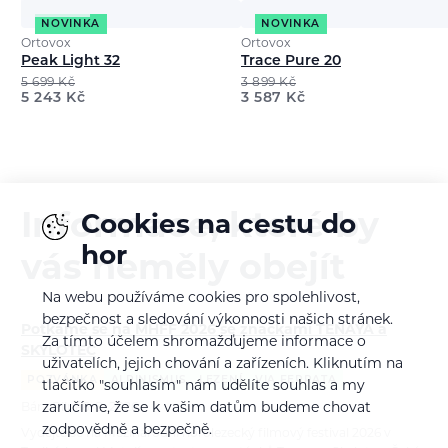
NOVINKA
NOVINKA
Ortovox
Ortovox
Peak Light 32
Trace Pure 20
5 699
Kč
3 899
Kč
5 243
Kč
3 587
Kč
Informace, které by
Cookies na cestu do
hor
vás neměly obejít
Na webu používáme cookies pro spolehlivost,
bezpečnost a sledování výkonnosti našich stránek.
Potkáme se na MHFF 2026 se značkami TENAYA a
Za tímto účelem shromažďujeme informace o
SKYLOTEC
uživatelích, jejich chování a zařízeních. Kliknutím na
POZVÁNKA
ALPINISMUS
LEZENÍ
VIA FERRATA
tlačítko "souhlasím" nám udělíte souhlas a my
zaručíme, že se k vašim datům budeme chovat
Bára Pilná
6. 8. 2026
zodpovědně a bezpečně.
Vydejte se na Mezinárodní horolezecký filmový festival 2026 v