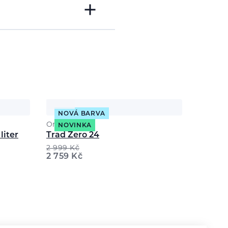
NOVÁ BARVA
Ortovox
NOVINKA
liter
Trad Zero 24
2 999
Kč
2 759
Kč