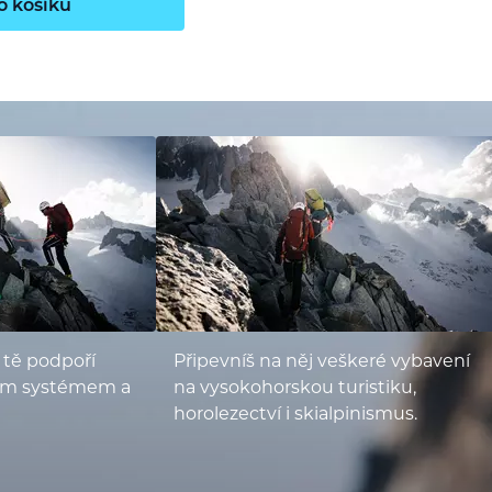
o košíku
 tě podpoří
Připevníš na něj veškeré vybavení
ým systémem a
na vysokohorskou turistiku,
horolezectví i skialpinismus.