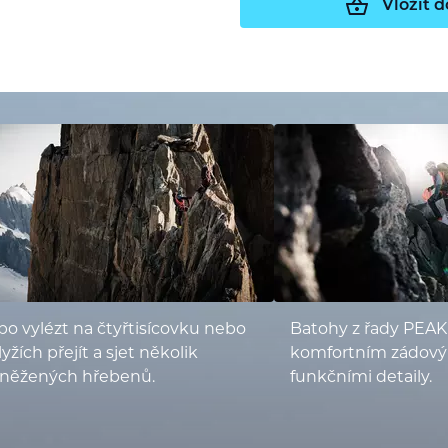
Vložit d
o vylézt na čtyřtisícovku nebo
Batohy z řady PEAK
lyžích přejít a sjet několik
komfortním zádov
sněžených hřebenů.
funkčními detaily.