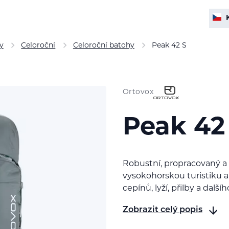
y
Celoroční
Celoroční batohy
Peak 42 S
Ortovox
Peak 42
Robustní, propracovaný a
vysokohorskou turistiku a
cepínů, lyží, přilby a další
Zobrazit celý popis