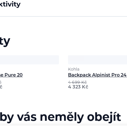
tivity
ty
Kohla
se Pure 20
Backpack Alpinist Pro 24 
č
4 699
Kč
č
4 323
Kč
 by vás neměly obejít