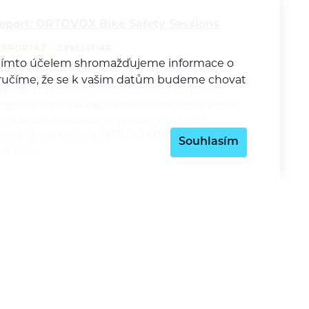
eport: ORTOVOX Bike Safety Sessions
REPORTÁŽ
CYKLISTIKA
a tímto účelem shromažďujeme informace o
ára Pilná
26. 6. 2026
y zaručíme, že se k vašim datům budeme chovat
 příchodem nové cyklistické kolekce ORTOVOX
equence jsme navázali na naše dlouhodobé poslání
 edukovat o bezpečném pohyby v horách a
entokrát i na trailech. ORTOVOX Bike Safety Session
Souhlasím
our nás…