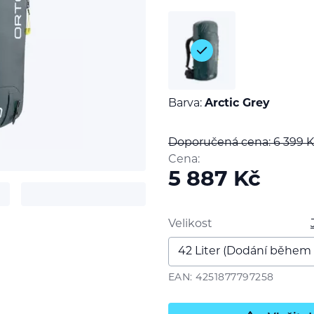
Barva:
Arctic Grey
Doporučená cena: 6 399
K
Cena:
5 887
Kč
Velikost
t
EAN: 4251877797258