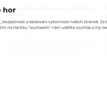
Tamás Farkas: Moje dva roky s lezečkami
R
o hor
Tenaya
, bezpečnost a sledování výkonnosti našich stránek. Z
RECENZE
LEZENÍ
B
iknutím na tlačítko "souhlasím" nám udělíte souhlas a m
Bára Pilná
21. 7. 2026
S
S
Lezečky Tenaya používá maďarský lezec Tamás
—
Farkas na závodech i na skalách už téměř dva roky. V
t
ek
recenzi porovnává čtyři modely, ukazuje jejich silné
t
stránky a vysvětluje, kdy sahá po univerzální…
í nabídky!
referencí: