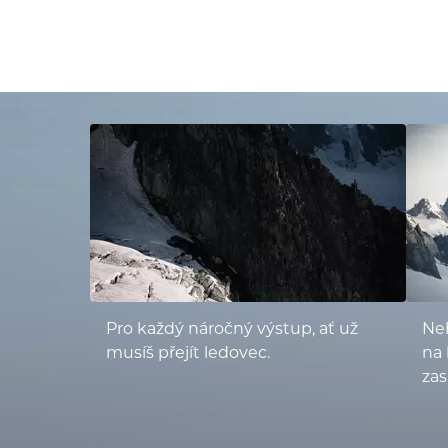
Pro každý náročný výstup, ať už
Neb
musíš přejít ledovec.
na 
za