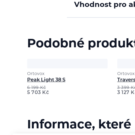
Vhodnost pro ak
Podobné produk
Ortovox
Ortovox
Peak Light 38 S
Traver
6 199
Kč
3 399
K
5 703
Kč
3 127
K
Informace, které