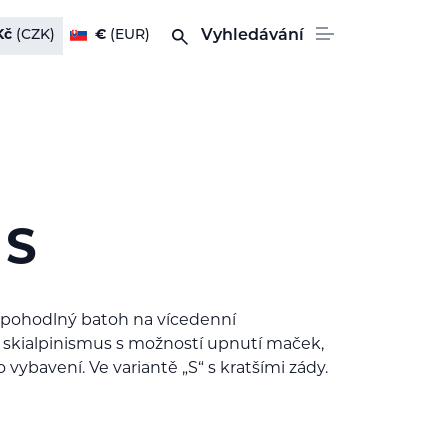
Kč
(CZK)
€
(EUR)
Vyhledávání
 S
 pohodlný batoh na vícedenní
 skialpinismus s možností upnutí maček,
ho vybavení. Ve variantě „S“ s kratšími zády.